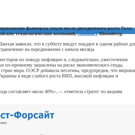
ериканские фьючерсы упали после двухдневного роста Уолл-
тайских технологических компаний,
сообщает
Bloomberg.
анхая заявили, что в субботу введут локдаун в одном районе дл
граничение на передвижение с начала месяца.
нвесторов по поводу инфляции и, следовательно, ужесточения
и по-прежнему зациклены на риске экономического спада,
стран мира. ОЭСР добавила негатива, предупредив, что мирова
Украины в виде слабого роста ВВП, высокой инфляции и
года составляет около 40%», — отметила стратег по акциям