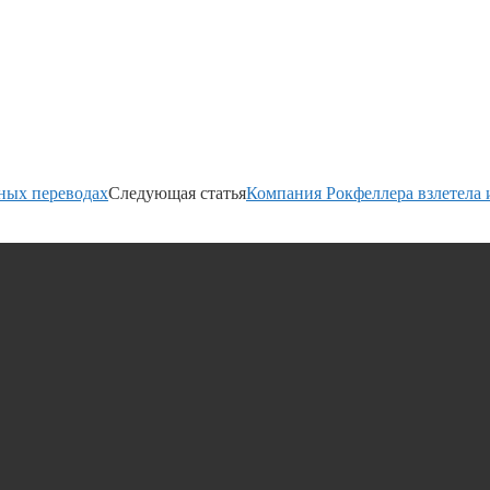
ных переводах
Следующая статья
Компания Рокфеллера взлетела 