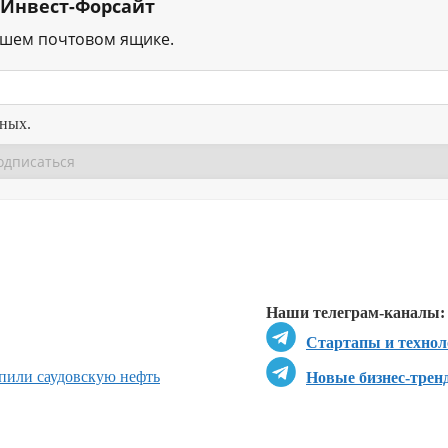
 Инвест-Форсайт
ашем почтовом ящике.
нных.
Перейти в
Перейти в
Д
Наши телеграм-каналы:
Стартапы и технол
пили саудовскую нефть
Новые бизнес-трен