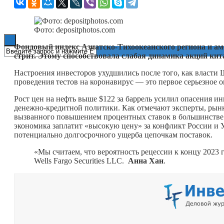
Книги
Фото: depositphotos.com
Фондовый индекс Азиатско-Тихоокеанского региона и ам
стрит. Этому способствовала слабая динамика акций ки
Настроения инвесторов ухудшились после того, как власти Ш
проведения тестов на коронавирус — это первое серьезное о
Рост цен на нефть выше $122 за баррель усилил опасения и
денежно-кредитной политики. Как отмечают эксперты, рынк
вызванного повышением процентных ставок в большинстве 
экономика заплатит «высокую цену» за конфликт России и 
потенциально долгосрочного ущерба цепочкам поставок.
«Мы считаем, что вероятность рецессии к концу 2023 
Wells Fargo Securities LLC.
Анна Хан
.