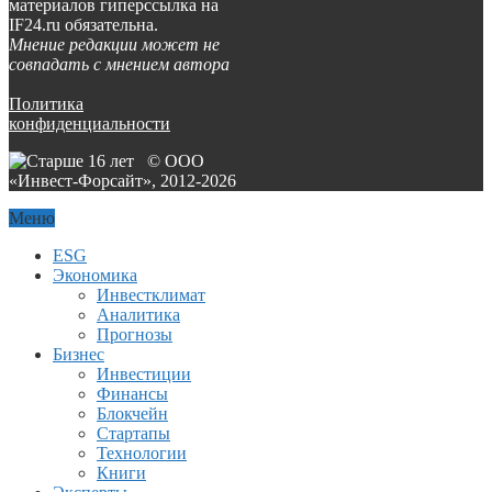
материалов гиперссылка на
IF24.ru обязательна.
Мнение редакции может не
совпадать с мнением автора
Политика
конфиденциальности
© ООО
«Инвест-Форсайт», 2012-
2026
Меню
ESG
Экономика
Инвестклимат
Аналитика
Прогнозы
Бизнес
Инвестиции
Финансы
Блокчейн
Стартапы
Технологии
Книги