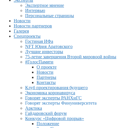
Эксперты
Экспертное мнение
Интервью
Персональные страницы
Новости
Новости партнеров
Галерея
Спецпроекты
Гостиная ИФа
NFT Юрия Аратовского
Лучшие инвесторы
75-летие завершения Второй мировоой войны
#ГолосПамяти
О проекте
Новости
Партнеры
Контакты
Клуб проектирования будущего
Экономика коронавируса
Говорят эксперты РАНХиГС
Говорят эксперты Финуниверситета
Арктика
Гайдаровский форум
Конкурс «Цифровой прорыв»
Положение