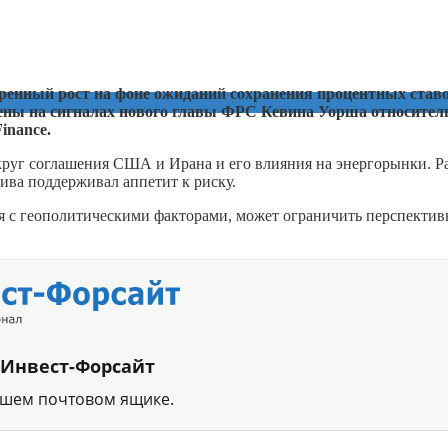
енный рост на фоне ожиданий сохранения процентных став
чены на сигналах нового главы ФРС Кевина Уорша относител
inance.
круг соглашения США и Ирана и его влияния на энергорынки. Р
ва поддерживал аппетит к риску.
я с геополитическими факторами, может ограничить перспекти
 Инвест-Форсайт
ашем почтовом ящике.