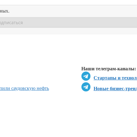
нных.
Перейти в
Перейти в
Д
Наши телеграм-каналы:
Стартапы и технол
пили саудовскую нефть
Новые бизнес-трен