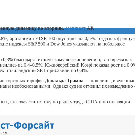
енную динамику во вторник,
сообщает
AP.
%, британский FTSE 100 опустился на 0,5%, тогда как францу
ские индексы S&P 500 и Dow Jones указывают на небольшое
а 0,3% благодаря техническому восстановлению, в то время как
изились на 0,4–0,5%. Южнокорейский Kospi показал рост на 0,9%
ex и таиландский SET прибавили по 0,4%.
тив торговых тарифов
Дональда Трампа
— пошлины, введенные
знаны необоснованными. Однако суд не отменил их немедленно
ных, включая статистику по рынку труда США и по инфляции