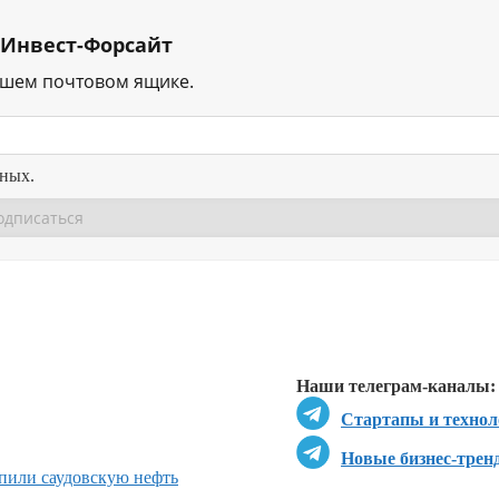
 Инвест-Форсайт
ашем почтовом ящике.
нных.
Перейти в
Перейти в
Д
Наши телеграм-каналы:
Стартапы и технол
Новые бизнес-трен
пили саудовскую нефть