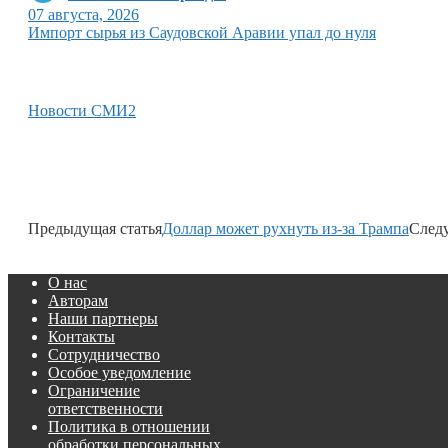
07 августа, 2026
Импорт сырья из Саудовской Аравии упал до нуля
Новости СМИ2
Предыдущая статья
Доллар может рухнуть из-за Трампа
След
О нас
Авторам
Наши партнеры
Контакты
Сотрудничество
Особое уведомление
Ограничение
ответственности
Политика в отношении
обработки персональных