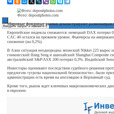
Книги
Фото: depositphotos.com
Мировые фондовые рынки демонстрируют разнонаправл
Европейские индексы снижаются: немецкий DAX потерял 0,8
CAC 40 остался на прежнем уровне. Фьючерсы на американ
снижение (на 0,2%).
В Азии ситуация неоднородна: японский Nikkei 225 вырос н
гонконгский Hang Seng и шанхайский Shanghai Composite сн
австралийский S&P/ASX 200 потерял 0,3%. Индийский Sens
Инвесторы оценивают последствия судебного решения про
предлогом «угрозы национальной безопасности», были при
администрации есть время на апелляцию в Верховный суд.
Кроме того, рынок ждет ключевых макроэкономических дан
в еврозоне.