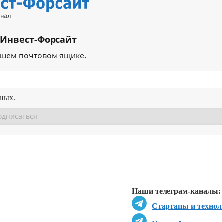
 Инвест-Форсайт
ашем почтовом ящике.
нных.
Перейти в
Перейти в
Д
Наши телеграм-каналы:
Стартапы и технол