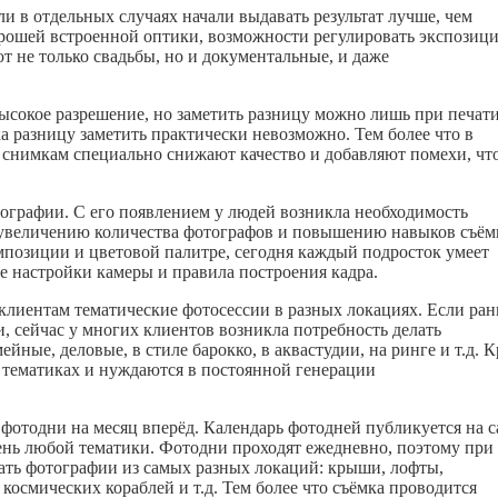
и в отдельных случаях начали выдавать результат лучше, чем
хорошей встроенной оптики, возможности регулировать экспозиц
 не только свадьбы, но и документальные, и даже
ысокое разрешение, но заметить разницу можно лишь при печат
а разницу заметить практически невозможно. Тем более что в
м снимкам специально снижают качество и добавляют помехи, чт
отографии. С его появлением у людей возникла необходимость
 к увеличению количества фотографов и повышению навыков съём
мпозиции и цветовой палитре, сегодня каждый подросток умеет
 настройки камеры и правила построения кадра.
клиентам тематические фотосессии в разных локациях. Если ра
, сейчас у многих клиентов возникла потребность делать
йные, деловые, в стиле барокко, в аквастудии, на ринге и т.д. 
х тематиках и нуждаются в постоянной генерации
фотодни на месяц вперёд. Календарь фотодней публикуется на с
нь любой тематики. Фотодни проходят ежедневно, поэтому при
ать фотографии из самых разных локаций: крыши, лофты,
 космических кораблей и т.д. Тем более что съёмка проводится