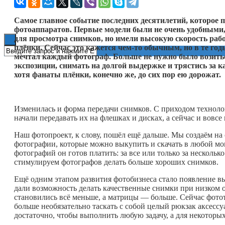
Книги
Самое главное событие последних десятилетий, которое
фотоаппаратов. Первые модели были не очень удобными,
для просмотра снимков, но имели высокую скорость раб
плёнки. Сейчас это кажется
чем-то
обычным, но в те год
мечтал каждый фотограф. Больше не нужно было возитьс
экспозиции, снимать на долгой выдержке и трястись за 
хотя фанаты плёнки, конечно же, до сих пор ею дорожат.
Изменилась и форма передачи снимков. С приходом техноло
начали передавать их на флешках и дисках, а сейчас и вовс
Наш фотопроект, к слову, пошёл ещё дальше. Мы создаём на 
фотографии, которые можно выкупить и скачать в любой моме
фотографий он готов платить: за все или только за несколь
стимулируем фотографов делать больше хороших снимков.
Ещё одним этапом развития фотобизнеса стало появление в
дали возможность делать качественные снимки при низком 
становились всё меньше, а матрицы — больше. Сейчас фотот
больше необязательно таскать с собой целый рюкзак аксесс
достаточно, чтобы выполнить любую задачу, а для некоторы