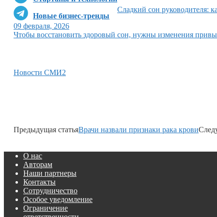
Сладкий сон руководителя: к
Новые бизнес-тренды
09 февраля, 2026
Чтобы восстановить здоровый сон, нужны изменения привы
Новости СМИ2
Предыдущая статья
Врачи назвали признаки рака крови
След
О нас
Авторам
Наши партнеры
Контакты
Сотрудничество
Особое уведомление
Ограничение
ответственности