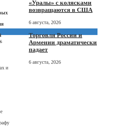
«Уралы» с колясками
возвращаются в США
овых
6 августа, 2026
ия
Торговля России и
й
,
Армении драматически
падает
6 августа, 2026
ах и
ые
графу