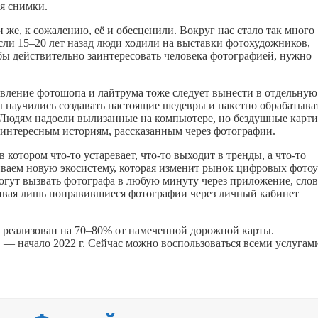
я снимки.
 же, к сожалению, её и обесценили. Вокруг нас стало так много
ли 15–20 лет назад люди ходили на выставки фотохудожников,
бы действительно заинтересовать человека фотографией, нужно
оявление фотошопа и лайтрума тоже следует вынести в отдельную
ы научились создавать настоящие шедевры и пакетно обрабатыва
. Людям надоели вылизанные на компьютере, но бездушные карти
 интересным историям, рассказанным через фотографии.
 в котором
что-то
устаревает,
что-то
выходит в тренды, а
что-то
ваем новую экосистему, которая изменит рынок цифровых фотоу
смогут вызвать фотографа в любую минуту через приложение, сло
ачивая лишь понравившиеся фотографии через личный кабинет
 реализован на 70–80% от намеченной дорожной карты.
 — начало 2022 г. Сейчас можно воспользоваться всеми услугам