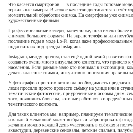
Что касается смартфонов — в последние годы топовые модел
зеркальные камеры. Высокое качество достигается за счёт 
моментальной обработки снимка. На смартфоны уже снимают
художественные фильмы.
Профессиональные камеры, конечно же, пока имеют более в
снимков большого формата. На экране телефона или ноутбук
последние годы в моде Lo-Fi, когда даже профессиональны
подогнать их под тренды Instagram.
Instagram, между прочим, стал ещё одной вехой развития ф
создавать очень много визуального контента, что привело
населения. Если раньше мало кто понимал в экспозиции, ко
делать классные снимки, интуитивно понимания правильные
У фотографов при этом возникла необходимость предлагать 
люди просили просто провести съёмку на улице или в студии
тематические фотосессии, приуроченные к особым дням: семе
того, появились блогеры, которые работают в определённы
тематического контента.
Для таких клиентов мы, например, планируем тематические 
и каждый желающий может выбрать и забронировать фотоде
желании можно каждый день участвовать в съёмках и получ
аквастудии, деревенские сеновалы, детские спальни, палубы