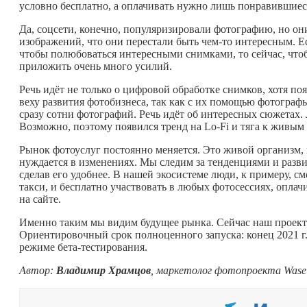
условно бесплатно, а оплачивать нужно лишь понравившиес
Да, соцсети, конечно, популяризировали фотографию, но они
изображений, что они перестали быть
чем-то
интересным. Ес
чтобы полюбоваться интересными снимками, то сейчас, что
приложить очень много усилий.
Речь идёт не только о цифровой обработке снимков, хотя п
веху развития фотобизнеса, так как с их помощью фотограф
сразу сотни фотографий. Речь идёт об интересных сюжетах
Возможно, поэтому появился тренд на Lo-Fi и тяга к живым
Рынок фотоуслуг постоянно меняется. Это живой организм,
нуждается в изменениях. Мы следим за тенденциями и разви
сделав его удобнее. В нашей экосистеме люди, к примеру, 
такси, и бесплатно участвовать в любых фотосессиях, опл
на сайте.
Именно таким мы видим будущее рынка. Сейчас наш проект
Ориентировочный срок полноценного запуска: конец 2021 г.
режиме бета-тестирования.
Автор:
Владимир Храмцов
, маркетолог фотопроекта Wase