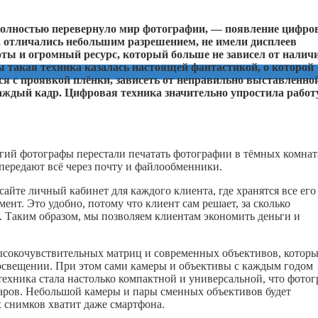
 полностью перевернуло мир фотографии, — появление цифр
 отличались небольшим разрешением, не имели дисплеев
оты и огромный ресурс, который больше не зависел от налич
ы такая техника казалась настоящей фантастикой, о которой
я с проявкой плёнки, зависеть от неправильно выставленно
каждый кадр. Цифровая техника значительно упростила работу
гий фотографы перестали печатать фотографии в тёмных комнат
е передают всё через почту и файлообменники.
сайте личный кабинет для каждого клиента, где хранятся все его
нт. Это удобно, потому что клиент сам решает, за сколько
ко. Таким образом, мы позволяем клиентам экономить деньги и
ысокочувствительных матриц и современных объективов, котор
освещении. При этом сами камеры и объективы с каждым годом
ехника стала настолько компактной и универсальной, что фото
уаров. Небольшой камеры и пары сменных объективов будет
х снимков хватит даже смартфона.