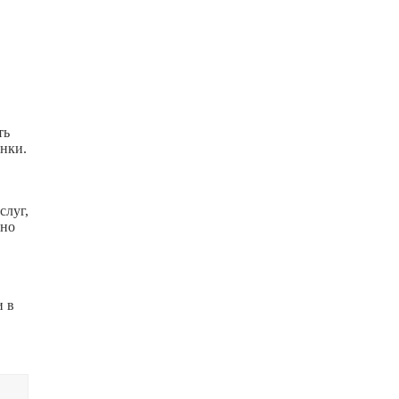
ть
нки.
слуг,
вно
и в