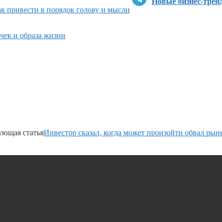
Новые бизнес-трен
ак привести в порядок голову и мысли
чек и образа жизни
ующая статья
Инвестор сказал, когда может произойти обвал рын