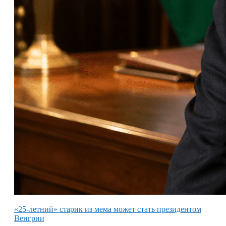
«25-летний» старик из мема может стать президентом
Венгрии