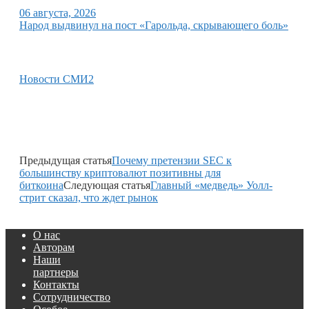
06 августа, 2026
Народ выдвинул на пост «Гарольда, скрывающего боль»
Новости СМИ2
Предыдущая статья
Почему претензии SEC к
большинству криптовалют позитивны для
биткоина
Следующая статья
Главный «медведь» Уолл-
стрит сказал, что ждет рынок
О нас
Авторам
Наши
партнеры
Контакты
Сотрудничество