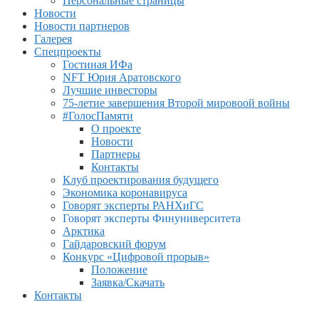
Персональные страницы
Новости
Новости партнеров
Галерея
Спецпроекты
Гостиная ИФа
NFT Юрия Аратовского
Лучшие инвесторы
75-летие завершения Второй мировоой войны
#ГолосПамяти
О проекте
Новости
Партнеры
Контакты
Клуб проектирования будущего
Экономика коронавируса
Говорят эксперты РАНХиГС
Говорят эксперты Финуниверситета
Арктика
Гайдаровский форум
Конкурс «Цифровой прорыв»
Положение
Заявка/Скачать
Контакты