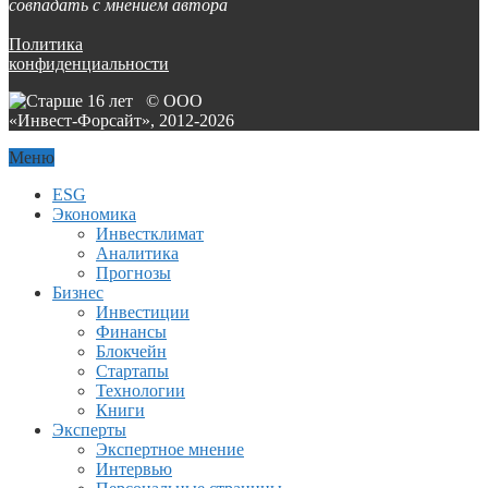
совпадать с мнением автора
Политика
конфиденциальности
© ООО
«Инвест-Форсайт», 2012-
2026
Меню
ESG
Экономика
Инвестклимат
Аналитика
Прогнозы
Бизнес
Инвестиции
Финансы
Блокчейн
Стартапы
Технологии
Книги
Эксперты
Экспертное мнение
Интервью