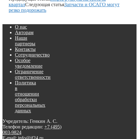
квартал
Следующая статья
Запчасти и ОСАГО могут
резко подорожать
О нас
Авторам
Наши
партнеры
Контакты
Сотрудничество
Особое
уведомление
Ограничение
ответственности
Политика
в
отношении
обработки
персональных
данных
Учредитель: Генкин А. С.
Телефон редакции:
+7 (495)
003-9824
E-mail: info@if24.ru