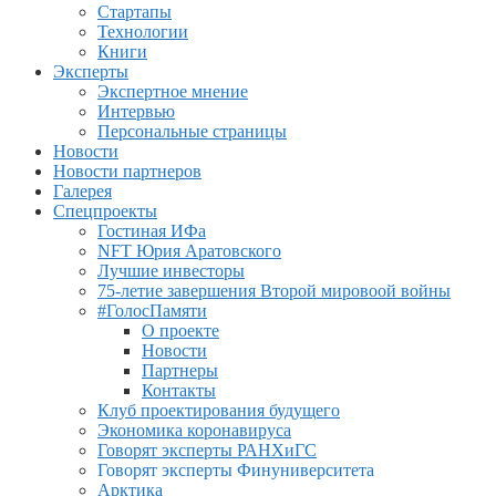
Стартапы
Технологии
Книги
Эксперты
Экспертное мнение
Интервью
Персональные страницы
Новости
Новости партнеров
Галерея
Спецпроекты
Гостиная ИФа
NFT Юрия Аратовского
Лучшие инвесторы
75-летие завершения Второй мировоой войны
#ГолосПамяти
О проекте
Новости
Партнеры
Контакты
Клуб проектирования будущего
Экономика коронавируса
Говорят эксперты РАНХиГС
Говорят эксперты Финуниверситета
Арктика