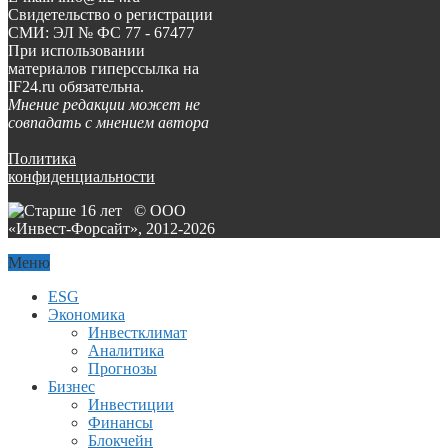
Свидетельство о регистрации
СМИ: ЭЛ № ФС 77 - 67477
При использовании
материалов гиперссылка на
IF24.ru обязательна.
Мнение редакции может не
совпадать с мнением автора
Политика
конфиденциальности
© ООО
«Инвест-Форсайт», 2012-
2026
Меню
ESG
Экономика
Инвестклимат
Аналитика
Прогнозы
Бизнес
Инвестиции
Финансы
Блокчейн