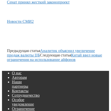
Сенат принял жесткий законопроект
Новости СМИ2
Предыдущая статья
Аналитик объяснил увеличение
продаж валюты ЦБ
Следующая статья
Китай ввел новые
ограничения на использование айфонов
О нас
Авторам
Наши
партнеры
Контакты
Сотрудничество
Особое
уведомление
Ограничение