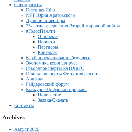
Спецпроекты
Гостиная ИФа
NFT Юрия Аратовского
Лучшие инвесторы
75-летие завершения Второй мировоой войны
#ГолосПамяти
О проекте
Новости
Партнеры
Контакты
Клуб проектирования будущего
Экономика коронавируса
Говорят эксперты РАНХиГС
Говорят эксперты Финуниверситета
Арктика
Гайдаровский форум
Конкурс «Цифровой прорыв»
Положение
Заявка/Скачать
Контакты
Archives
Август 2026