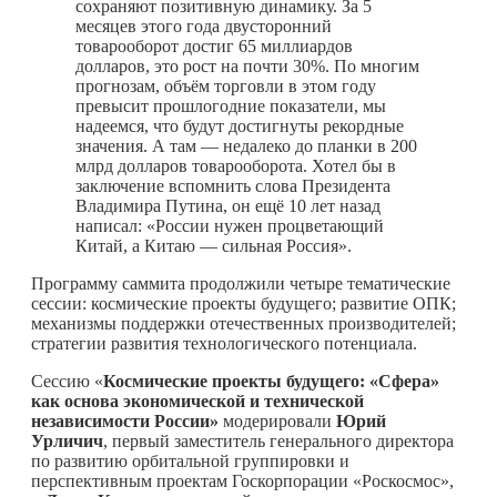
сохраняют позитивную динамику. За 5
месяцев этого года двусторонний
товарооборот достиг 65 миллиардов
долларов, это рост на почти 30%. По многим
прогнозам, объём торговли в этом году
превысит прошлогодние показатели, мы
надеемся, что будут достигнуты рекордные
значения. А там — недалеко до планки в 200
млрд долларов товарооборота. Хотел бы в
заключение вспомнить слова Президента
Владимира Путина, он ещё 10 лет назад
написал: «России нужен процветающий
Китай, а Китаю — сильная Россия».
Программу саммита продолжили четыре тематические
сессии: космические проекты будущего; развитие ОПК;
механизмы поддержки отечественных производителей;
стратегии развития технологического потенциала.
Сессию «
Космические проекты будущего: «Сфера»
как основа экономической и технической
независимости России»
модерировали
Юрий
Урличич
, первый заместитель генерального директора
по развитию орбитальной группировки и
перспективным проектам Госкорпорации «Роскосмос»,