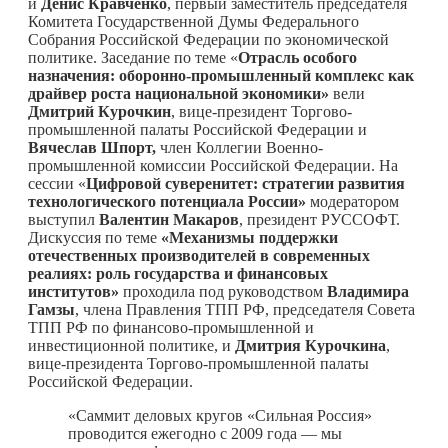
и
Денис Кравченко
, первый заместитель председателя
Комитета Государственной Думы Федерального
Собрания Российской Федерации по экономической
политике. Заседание по теме «
Отрасль особого
назначения: оборонно-промышленный комплекс как
драйвер роста национальной экономики»
вели
Дмитрий Курочкин
, вице-президент Торгово-
промышленной палаты Российской Федерации и
Вячеслав Шпорт,
член Коллегии Военно-
промышленной комиссии Российской Федерации. На
сессии «
Цифровой суверенитет: стратегии развития
технологического потенциала России»
модератором
выступил
Валентин Макаров
, президент РУССОФТ.
Дискуссия по теме
«Механизмы поддержки
отечественных производителей в современных
реалиях: роль государства и финансовых
институтов»
проходила под руководством
Владимира
​​
Гамзы
, члена Правления ТПП РФ, председателя Совета
ТПП РФ по финансово-промышленной и
инвестиционной политике, и
Дмитрия Курочкина
,
вице-президента Торгово-промышленной палаты
Российской Федерации.
«Саммит деловых кругов «Сильная Россия»
проводится ежегодно с 2009 года — мы