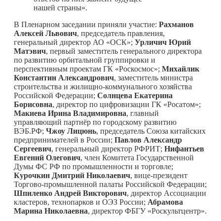
нашей страны».
В Пленарном заседании приняли участие:
Рахманов
Алексей Львович
, председатель правления,
генеральный директор АО «ОСК»;
Урличич Юрий
Матэвич
, первый заместитель генерального директора
по развитию орбитальной группировки и
перспективным проектам ГК «Роскосмос»;
Михайлик
Константин Александрович
, заместитель министра
строительства и жилищно-коммунального хозяйства
Российской Федерации;
Солнцева Екатерина
Борисовна
, директор по цифровизации ГК «Росатом»;
Макиева Ирина Владимировна
, главный
управляющий партнёр по городскому развитию
ВЭБ.РФ;
Чжоу Лицюнь
, председатель Союза китайских
предпринимателей в России;
Павлов Александр
Сергеевич
, генеральный директор РФРИТ;
Нифантьев
Евгений Олегович
, член Комитета Государственной
Думы ФС РФ по промышленности и торговле;
Курочкин Дмитрий Николаевич
, вице-президент
Торгово-промышленной палаты Российской Федерации;
Шпиленко Андрей Викторович
, директор Ассоциации
кластеров, технопарков и ОЭЗ России;
Абрамова
Марина Николаевна
, директор ФБГУ «Роскультцентр».