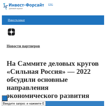
ENG
Инвестклимат
Финансы
Перейти в
Дзен
Инвестиции
Новости партнеров
Блокчейн
Стартапы
На Саммите деловых кругов
Технологии
«Сильная Россия» — 2022
ESG
обсудили основные
направления
Книги
экономического развития