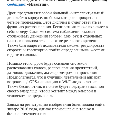
сообщают
«Известия».
Дрон представляет собой большой «интеллектуальный
дисплей» в корпусе, по бокам которого прикреплены
четыре пропеллера. Этот дисплей и будет отвечать за
функцию распознавания. Беспилотник также включает в
себя камеру. Сама же система наблюдения сможет
отслеживать движения головы, глаз, рук и отдельных
пальцев пользователя в режиме реального времени.
Также благодаря ей пользователь сможет регулировать
скорость и траекторию полёта определёнными жестами
и даже взглядом.
Помимо этого, дрон будет оснащён системой
распознавания голоса, распознавания препятствий,
датчиком движения, акселерометром и гироскопом.
Предполагается, что в будущий летательный аппарат
встроят ещё GPS-навигацию и Wi-Fi-подключение.
Также беспилотник в полёте будет подстраиваться под
своего владельца, чтобы контакт между камерой и
человеком не прерывался.
Заявка на регистрацию изобретения была подана ещё в
январе 2016 года, однако произошла она только в
феврале текущего года.