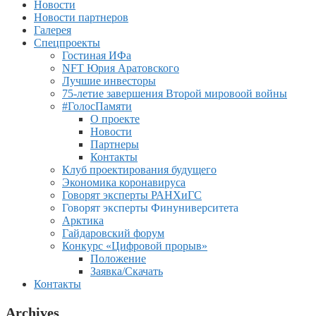
Новости
Новости партнеров
Галерея
Спецпроекты
Гостиная ИФа
NFT Юрия Аратовского
Лучшие инвесторы
75-летие завершения Второй мировоой войны
#ГолосПамяти
О проекте
Новости
Партнеры
Контакты
Клуб проектирования будущего
Экономика коронавируса
Говорят эксперты РАНХиГС
Говорят эксперты Финуниверситета
Арктика
Гайдаровский форум
Конкурс «Цифровой прорыв»
Положение
Заявка/Скачать
Контакты
Archives