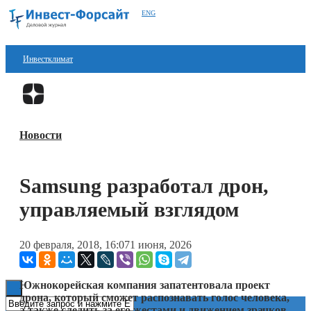
ENG
Инвестклимат
Финансы
Перейти в
Дзен
Инвестиции
Новости
Блокчейн
Стартапы
Samsung разработал дрон,
Технологии
управляемый взглядом
ESG
20 февраля, 2018, 16:07
1 июня, 2026
Книги
Южнокорейская компания запатентовала проект
дрона, который сможет распознавать голос человека,
а также следить за его жестами и движением зрачков,