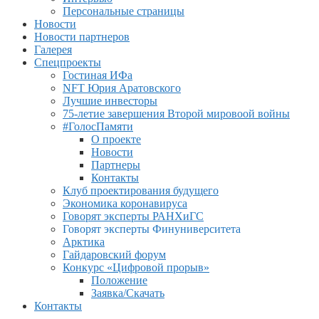
Персональные страницы
Новости
Новости партнеров
Галерея
Спецпроекты
Гостиная ИФа
NFT Юрия Аратовского
Лучшие инвесторы
75-летие завершения Второй мировоой войны
#ГолосПамяти
О проекте
Новости
Партнеры
Контакты
Клуб проектирования будущего
Экономика коронавируса
Говорят эксперты РАНХиГС
Говорят эксперты Финуниверситета
Арктика
Гайдаровский форум
Конкурс «Цифровой прорыв»
Положение
Заявка/Скачать
Контакты