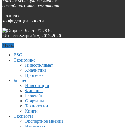
Мнение редакции может не
совпадать с мнением автора
Политика
конфиденциальности
© ООО
«Инвест-Форсайт», 2012-
2026
Меню
ESG
Экономика
Инвестклимат
Аналитика
Прогнозы
Бизнес
Инвестиции
Финансы
Блокчейн
Стартапы
Технологии
Книги
Эксперты
Экспертное мнение
Интервью