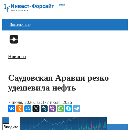
ENG
Инвестклимат
Финансы
Перейти в
Дзен
Инвестиции
Новости
Блокчейн
Стартапы
Саудовская Аравия резко
Технологии
удешевила нефть
ESG
7 июля, 2026, 12:37
7 июля, 2026
Книги