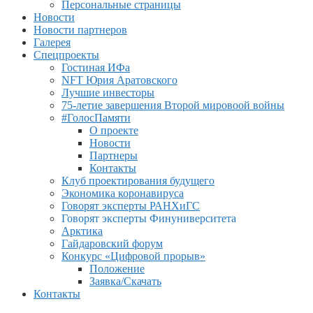
Персональные страницы
Новости
Новости партнеров
Галерея
Спецпроекты
Гостиная ИФа
NFT Юрия Аратовского
Лучшие инвесторы
75-летие завершения Второй мировоой войны
#ГолосПамяти
О проекте
Новости
Партнеры
Контакты
Клуб проектирования будущего
Экономика коронавируса
Говорят эксперты РАНХиГС
Говорят эксперты Финуниверситета
Арктика
Гайдаровский форум
Конкурс «Цифровой прорыв»
Положение
Заявка/Скачать
Контакты