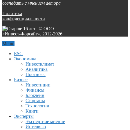
совпадать с мнением автора
Политика
конфиденциальности
© ООО
«Инвест-Форсайт», 2012-
2026
Меню
ESG
Экономика
Инвестклимат
Аналитика
Прогнозы
Бизнес
Инвестиции
Финансы
Блокчейн
Стартапы
Технологии
Книги
Эксперты
Экспертное мнение
Интервью