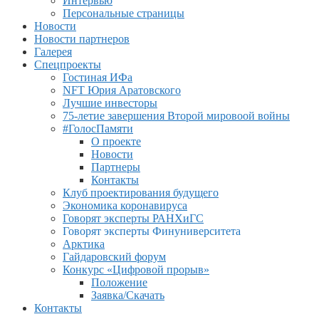
Интервью
Персональные страницы
Новости
Новости партнеров
Галерея
Спецпроекты
Гостиная ИФа
NFT Юрия Аратовского
Лучшие инвесторы
75-летие завершения Второй мировоой войны
#ГолосПамяти
О проекте
Новости
Партнеры
Контакты
Клуб проектирования будущего
Экономика коронавируса
Говорят эксперты РАНХиГС
Говорят эксперты Финуниверситета
Арктика
Гайдаровский форум
Конкурс «Цифровой прорыв»
Положение
Заявка/Скачать
Контакты