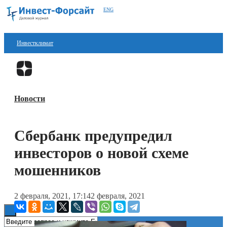
ENG
Инвестклимат
Финансы
Перейти в
Дзен
Инвестиции
Новости
Блокчейн
Стартапы
Сбербанк предупредил
Технологии
инвесторов о новой схеме
ESG
мошенников
Книги
2 февраля, 2021, 17:14
2 февраля, 2021