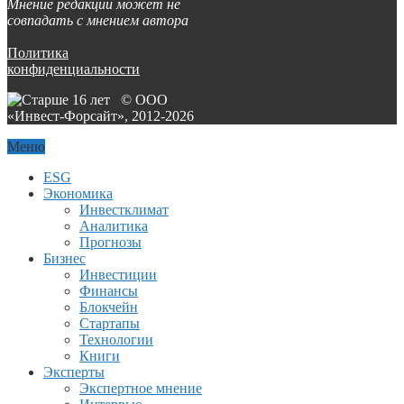
Мнение редакции может не
совпадать с мнением автора
Политика
конфиденциальности
© ООО
«Инвест-Форсайт», 2012-
2026
Меню
ESG
Экономика
Инвестклимат
Аналитика
Прогнозы
Бизнес
Инвестиции
Финансы
Блокчейн
Стартапы
Технологии
Книги
Эксперты
Экспертное мнение