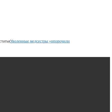
статья
Уволенные медсестры «опорочили