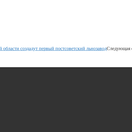
й области создадут первый постсоветский льнозавод
Следующая 