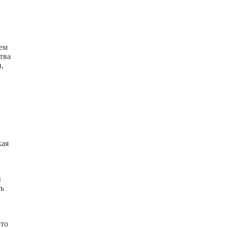
ъем
тва
,
кая
ы
ть
это