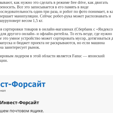
зывают, как нужно это сделать в режиме free drive, как двигать
реносить. Все это записывается в его память в виде
оследовательность один-три раза, и робот по фото понимает, в к
овершает манипуляции. Сейчас робот-рука может распознавать и
шуруповерт весом 1,5 кг.
я сортировки товаров в онлайн-магазинах (Сбербанк с «Яндекс
 для другого онлайн- и офлайн-ритейла. То есть везде, где нужно
это умное устройство может сортировать мусор, дотягиваться 
 запуска и бюджет проекта не раскрываются, но если машина
она заинтересует рынок.
ировым лидером в этой области является Fanuc — японский
ции.
 Инвест-Форсайт
ашем почтовом ящике.