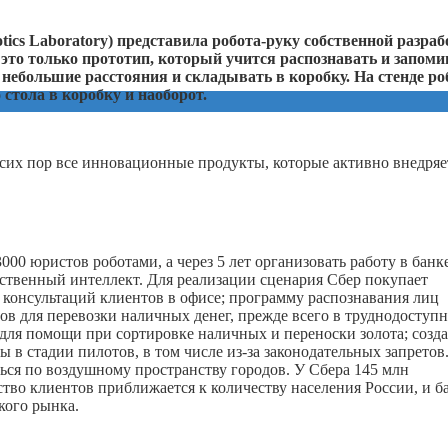
ics Laboratory) представила робота-руку собственной разраб
это только прототип, который учится распознавать и запоми
небольшие расстояния и складывать в коробку. На стенде ро
стола в коробку и наоборот.
сих пор все инновационные продукты, которые активно внедряе
00 юристов роботами, а через 5 лет организовать работу в банк
сственный интеллект. Для реализации сценария Сбер покупает
 консультаций клиентов в офисе; программу распознавания лиц
ов для перевозки наличных денег, прежде всего в труднодоступ
 для помощи при сортировке наличных и переноски золота; созда
ы в стадии пилотов, в том числе из-за законодательных запретов
ься по воздушному пространству городов. У Сбера 145 млн
ство клиентов приближается к количеству населения России, и б
кого рынка.