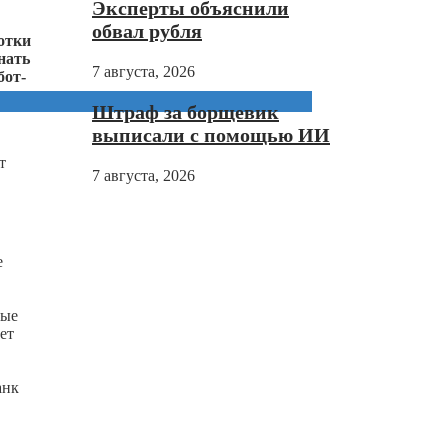
Эксперты объяснили
обвал рубля
отки
нать
7 августа, 2026
бот-
Штраф за борщевик
выписали с помощью ИИ
т
7 августа, 2026
е
ные
ет
.
анк