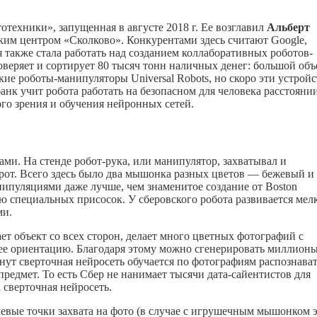
техники», запущенная в августе 2018 г. Ее возглавил
Альберт
ким центром «Сколково». Конкурентами здесь считают Google,
 также стала работать над созданием коллаборативных роботов-
веряет и сортирует 80 тысяч тонн наличных денег: большой об
ие роботы-манипуляторы Universal Robots, но скоро эти устройс
нк учит робота работать на безопасном для человека расстоянии
го зрения и обучения нейронных сетей.
ми. На стенде робот-рука, или манипулятор, захватывал и
рот. Всего здесь было два мышонка разных цветов — бежевый и
нипуляциями даже лучше, чем знаменитое создание от Boston
 специальных присосок. У сберовского робота развивается мел
ми.
т объект со всех сторон, делает много цветных фотографий с
 ее ориентацию. Благодаря этому можно сгенерировать миллион
инут сверточная нейросеть обучается по фотографиям распознава
предмет. То есть Сбер не нанимает тысячи дата-сайентистов для
 сверточная нейросеть.
евые точки захвата на фото (в случае с игрушечным мышонком 