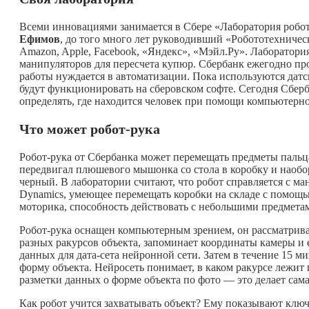
Всеми инновациями занимается в Сбере «Лаборатория робото
Ефимов
, до того много лет руководивший «Робототехничес
Amazon, Apple, Facebook, «Яндекс», «Мэйл.Ру». Лаборатория
манипуляторов для пересчета купюр. Сбербанк ежегодно про
работы нуждается в автоматизации. Пока используются датск
будут функционировать на сберовском софте. Сегодня Сберба
определять, где находится человек при помощи компьютерно
Что может робот-рука
Робот-рука от Сбербанка может перемещать предметы пальца
передвигал плюшевого мышонка со стола в коробку и наобо
черный. В лаборатории считают, что робот справляется с ма
Dynamics, умеющее перемещать коробки на складе с помощью
моторика, способность действовать с небольшими предмета
Робот-рука оснащен компьютерным зрением, он рассматривае
разных ракурсов объекта, запоминает координаты камеры и
данных для дата-сета нейронной сети. Затем в течение 15 м
форму объекта. Нейросеть понимает, в каком ракурсе лежит 
разметки данных о форме объекта по фото — это делает сама
Как робот учится захватывать объект? Ему показывают ключ