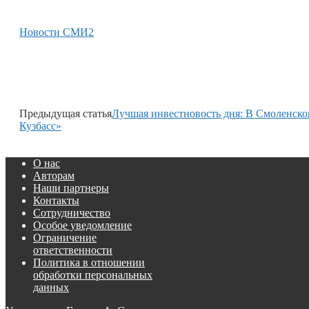
Новости СМИ2
Предыдущая статья
Лучшая инвестновость дня: В Смоленско
Кузбасс»
О нас
Авторам
Наши партнеры
Контакты
Сотрудничество
Особое уведомление
Ограничение
ответственности
Политика в отношении
обработки персональных
данных