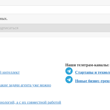
нных.
Перейти в
Перейти в
Д
Наши телеграм-каналы:
й интеллект
Стартапы и технол
Новые бизнес-трен
какие задачи агента уже можно
нологий, а с их совместной работой