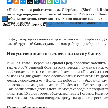
Книги
«Лаборатория робототехники» Сбербанка (Sberbank Robot
на международной выставке «Сколково Роботикс». Пока 
небольшие вещи, передвигать их при помощи пальцев на 
рука захватывала и передвигала плюшевого мышонка со 
Софт для продукта написан программистами Сбербанка. До 
самый крупный банк страны в свою работу, приобретались.
Искусственный интеллект на смену банку
В
2017 г.
глава Сбербанка
Герман Греф
пообещал заменить 30
так, что 80% решений будет автоматически принимать иску
роботов-ассистентов от пермской компании «Промобот» для
VisionLabs для удаленного обслуживания; беспилотных дрон
места; экзоскелеты от «Полезных роботов» и «Экзоатланта»
голосового помощника вместе с IPavlov и пр. Все эти проект
Так, беспилотные дроны пока не могут свободно передвигат
клиентов, 15 тысяч точек обслуживания в 21 стране. Количе
может создавать и/или внедрять продукты для всего российс
Своя лаборатория