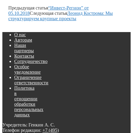
Предыдущая статья
“Инвест-Регион” от
05.10.2018
Следующая статья
Леонид Кострома: Мы
структурируем крупные проекты
О нас
Авторам
Наши
партнеры
Контакты
Сотрудничество
Особое
уведомление
Ограничение
ответственности
Политика
в
отношении
обработки
персональных
данных
Учредитель: Генкин А. С.
Телефон редакции:
+7 (495)