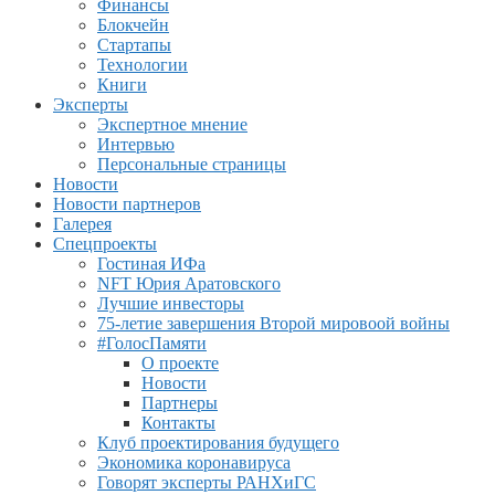
Финансы
Блокчейн
Стартапы
Технологии
Книги
Эксперты
Экспертное мнение
Интервью
Персональные страницы
Новости
Новости партнеров
Галерея
Спецпроекты
Гостиная ИФа
NFT Юрия Аратовского
Лучшие инвесторы
75-летие завершения Второй мировоой войны
#ГолосПамяти
О проекте
Новости
Партнеры
Контакты
Клуб проектирования будущего
Экономика коронавируса
Говорят эксперты РАНХиГС