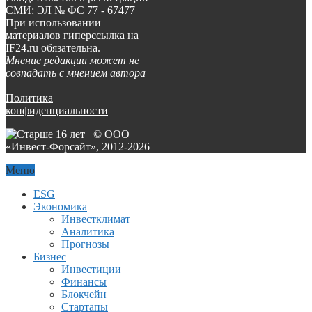
СМИ: ЭЛ № ФС 77 - 67477
При использовании
материалов гиперссылка на
IF24.ru обязательна.
Мнение редакции может не
совпадать с мнением автора
Политика
конфиденциальности
© ООО
«Инвест-Форсайт», 2012-
2026
Меню
ESG
Экономика
Инвестклимат
Аналитика
Прогнозы
Бизнес
Инвестиции
Финансы
Блокчейн
Стартапы