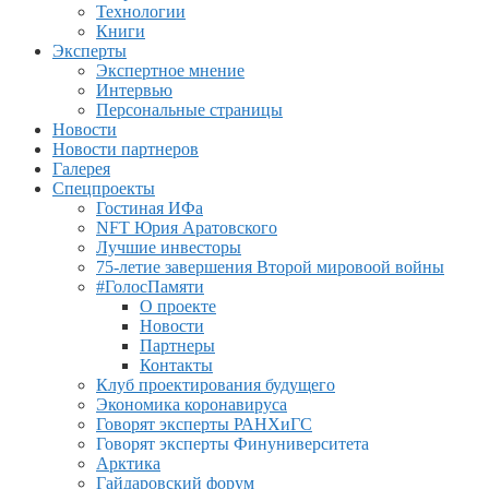
Технологии
Книги
Эксперты
Экспертное мнение
Интервью
Персональные страницы
Новости
Новости партнеров
Галерея
Спецпроекты
Гостиная ИФа
NFT Юрия Аратовского
Лучшие инвесторы
75-летие завершения Второй мировоой войны
#ГолосПамяти
О проекте
Новости
Партнеры
Контакты
Клуб проектирования будущего
Экономика коронавируса
Говорят эксперты РАНХиГС
Говорят эксперты Финуниверситета
Арктика
Гайдаровский форум