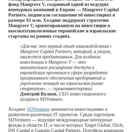
фонд Mangrove V, созданный одной из ведущих
венчурных компаний в Европе —
Mangrove
Capital
Partners
, подписали соглашении об инвестициях в
размере $3 млн. Холдинг поддержит стратегию
Mangrove
V
, ориентированную на инвестиции в
высокотехнологичные европейские и израильские
стартапы на ранних стадиях.
«
Для нас это первый опыт взаимодействия с
Mangrove
Capital
Partners
, который, я уверен,
окажется продуктивным. Для холдинга
инвестиции в
Mangrove
V
— это
значительное расширение доступа к
европейским проектам в сфере разработки
программного обеспечения предприятий и
укрепление позиций на израильском рынке
стартапов
», — прокомментировал
Дмитрий Волков
, CEO инвестиционного
холдинга SDVentures.
Холдинг
SDVentures
занимается инвестициями и
развитием различных IT проектов. Среди партнеров
SDVentures — ведущие международные венчурные
фонды в области IT, в числе которых Target Global, iTech,
DN Capital и Gagarin Capital Partners. Портфель компании