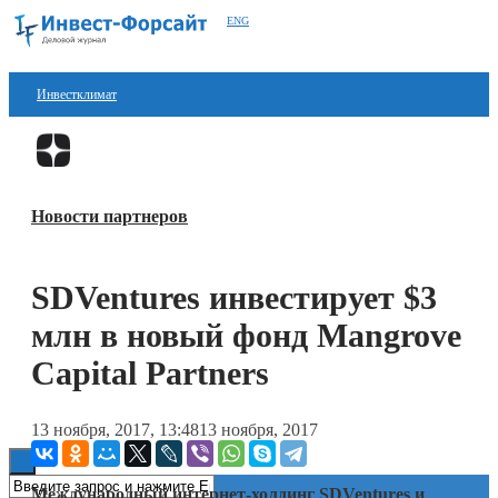
ENG
Инвестклимат
Финансы
Перейти в
Дзен
Инвестиции
Новости партнеров
Блокчейн
Стартапы
SDVentures инвестирует $3
Технологии
млн в новый фонд Mangrove
ESG
Capital Partners
Книги
13 ноября, 2017, 13:48
13 ноября, 2017
Международный интернет-холдинг SDVentures и