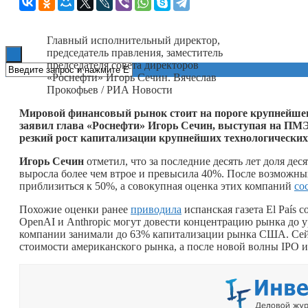
Книги
Главный исполнительный директор,
председатель правления, заместитель
председателя совета директоров
«Роснефти» Игорь Сечин. Вячеслав
Прокофьев / РИА Новости
Мировой финансовый рынок стоит на пороге крупнейшег
заявил глава «Роснефти» Игорь Сечин, выступая на ПМ
резкий рост капитализации крупнейших технологических
Игорь Сечин
отметил, что за последние десять лет доля д
выросла более чем втрое и превысила 40%. После возможных
приблизиться к 50%, а совокупная оценка этих компаний
со
Похожие оценки ранее
приводила
испанская газета El País 
OpenAI и Anthropic могут довести концентрацию рынка до у
компании занимали до 63% капитализации рынка США. Сей
стоимости американского рынка, а после новой волны IPO и