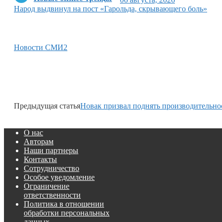
Народ выдвинул на пост «Гарольда, скрывающего боль»
Новости СМИ2
Предыдущая статья
Новак призвал поднять производительнос
О нас
Авторам
Наши партнеры
Контакты
Сотрудничество
Особое уведомление
Ограничение
ответственности
Политика в отношении
обработки персональных
данных