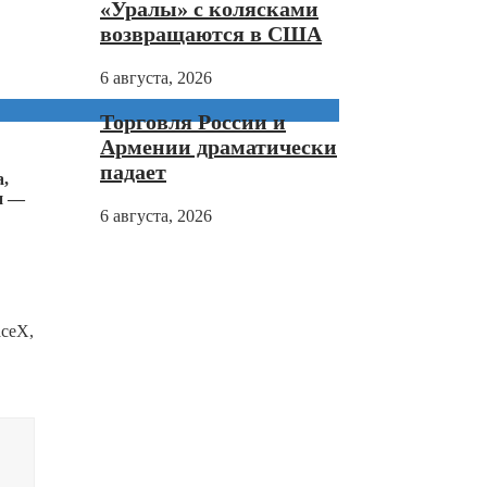
«Уралы» с колясками
возвращаются в США
6 августа, 2026
Торговля России и
Армении драматически
падает
,
н —
6 августа, 2026
aceX,