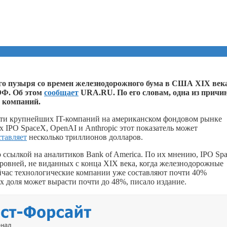
о пузыря со времен железнодорожного бума в США XIX века
ЭФ. Об этом
сообщает
URA.RU. По его словам, одна из причи
 компаний.
есяти крупнейших IT-компаний на американском фондовом рынке
 IPO SpaceX, OpenAI и Anthropic этот показатель может
ставляет
несколько триллионов долларов.
со ссылкой на аналитиков Bank of America. По их мнению, IPO Sp
ровней, не виданных с конца XIX века, когда железнодорожные
час технологические компании уже составляют почти 40%
х доля может вырасти почти до 48%, писало издание.