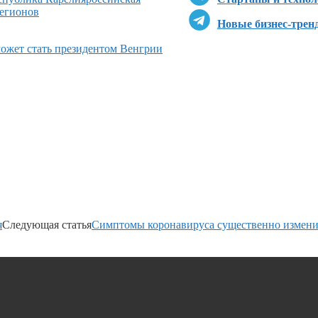
регионов
Новые бизнес-трен
может стать президентом Венгрии
я
Следующая статья
Симптомы коронавируса существенно измен