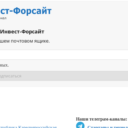
 Инвест-Форсайт
ашем почтовом ящике.
нных.
Перейти в
Перейти в
Д
Наши телеграм-каналы:
спублика Карелия
российская
Стартапы и технол