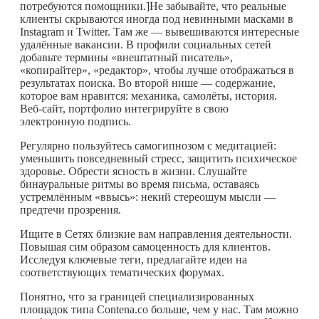
потребуются помощники.]Не забывайте, что реальные
клиенты скрываются иногда под невинными масками в
Instagram и Twitter. Там же — вывешиваются интересные
удалённые вакансии. В профили социальных сетей
добавьте термины «внештатный писатель»,
«копирайтер», «редактор», чтобы лучше отображаться в
результатах поиска. Во второй нише — содержание,
которое вам нравится: механика, самолёты, история.
Веб-сайт, портфолио интегрируйте в свою
электронную подпись.
Регулярно пользуйтесь самогипнозом с медитацией:
уменьшить повседневный стресс, защитить психическое
здоровье. Обрести ясность в жизни. Слушайте
бинауральные ритмы во время письма, оставаясь
устремлённым «ввысь»: некий стереошум мысли —
предтечи прозрения.
Ищите в Сетях близкие вам направления деятельности.
Повышая сим образом самоценность для клиентов.
Исследуя ключевые теги, предлагайте идеи на
соответствующих тематических форумах.
Понятно, что за границей специализированных
площадок типа Contena.co больше, чем у нас. Там можно