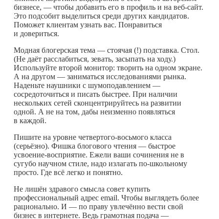
бизнесе, — чтобы добавить его в профиль и на веб-сайт.
Это подсобит выделиться среди других кандидатов.
Поможет клиентам узнать вас. Понравиться
и довериться.
Модная блогерская тема — стоячая (!) подставка. Стол.
(Не даёт расслабиться, зевать, засыпать на ходу.)
Используйте второй монитор: творить на одном экране.
А на другом — заниматься исследованиями рынка.
Наденьте наушники с шумоподавлением —
сосредоточиться и писать быстрее. При наличии
нескольких сетей сконцентрируйтесь на развитии
одной. А не на том, дабы неизменно появляться
в каждой.
Пишите на уровне четвертого-восьмого класса
(серьёзно). Фишка блогового чтения — быстрое
усвоение-восприятие. Ежели ваши сочинения не в
сугубо научном стиле, надо излагать по-школьному
просто. Где всё легко и понятно.
Не лишён здравого смысла совет купить
профессиональный адрес email. Чтобы выглядеть более
рационально. И — по праву увлечённо вести свой
бизнес в интернете. Ведь грамотная подача —