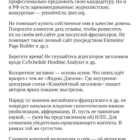
профессионально предложить свою кандидатуру. Но и
в РФ есть зарекомендованные: журналистские,
конкурсные — pressfeed.ru; ijnet.org.
Не помешает купить собственное имя в качестве домена.
Попросите клиентов дать отзывы, чтобы разместить
их на своём веб-сайте для писателей-фрилансеров. Не
помешает также личный сайт (посредством Elementor
Page Builder и др.).
Берегите время! Не гнушайтесь агрегаторов заголовков
вроде CoSchedule Headline Analyzer и др.
Колоритное заглавие — основа основ. Что опять идёт
вразрез с тем же «Яндекс.Дзеном». Где внутренне-
цензурная статья «Кликбейтный заголовок» лишает
авторов ярких показов: выстрелов.
Наряду со знанием английского-французского и др. не
повредит начальное владение гипнотическим языком
(мобилизация, аффирмация). И, пусть не принятым
наукой, — (хотя бы представлением об) НЛП. Для
сочинения убедительно-привлекающего контента. В
рамках той же суггестии.
Снимите короткий видеоролик о себе — об авторском