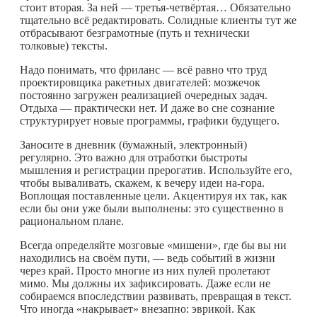
стоит вторая. За ней — третья-четвёртая… Обязательно
тщательно всё редактировать. Солидные клиенты тут же
отбрасывают безграмотные (путь и технически
толковые) тексты.
Надо понимать, что фриланс — всё равно что труд
проектировщика ракетных двигателей: мозжечок
постоянно загружен реализацией очередных задач.
Отдыха — практически нет. И даже во сне сознание
структурирует новые программы, графики будущего.
Заносите в дневник (бумажный, электронный)
регулярно. Это важно для отработки быстроты
мышления и регистрации прерогатив. Используйте его,
чтобы вываливать, скажем, к вечеру идеи на-гора.
Воплощая поставленные цели. Акцентируя их так, как
если бы они уже были выполнены: это существенно в
рациональном плане.
Всегда определяйте мозговые «мишени», где бы вы ни
находились на своём пути, — ведь событий в жизни
через край. Просто многие из них пулей пролетают
мимо. Мы должны их зафиксировать. Даже если не
собираемся впоследствии развивать, превращая в текст.
Что иногда «накрывает» внезапно: эврикой. Как