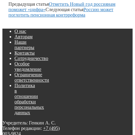
Предыдущая статья
Отметить Новый год россиянам
поможет «цифра»
Следующая статья
Россию может
поглотить пенсионная контрреформа
О нас
Авторам
Наши
партнеры
Контакты
Сотрудничество
Особое
уведомление
Ограничение
ответственности
Политика
в
отношении
обработки
персональных
данных
Учредитель: Генкин А. С.
Телефон редакции:
+7 (495)
003-9824