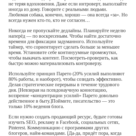
не теряя вдохновения. Даже если интроверт, выползайте
иногда из дому. Говорите с реальными людьми.
Любимая собака, конечно, хорошо — она всегда «за». Но
всегда нужен
кто-то
, кто не согласен…
Никогда не пропускайте дедлайны. Планируйте неделю
наперёд — по воскресеньям. Чтобы найти достаточно
времени для фиксации задуманного. Используйте
таймер, что сориентирует сделать больше за меньшее
время. Установите себе континуумные промежутки,
чтобы выкачать контент. Посмотреть-проверить, как
быстро можно материализовать контроверзу.
Используйте принцип Парето (20% усилий выполняют
80% работы, и наоборот), чтобы созидать эффективно.
Делая стратегические перерывы в течение трудового
дня. [Невзирая на псевдонаучную коннотацию,
воззрение «концентрации усилий» Парето довольно
действенное в быту.]Поймите, писательство — это
только 10% ведения блога.
Если нужно создать продающий ресурс, будьте готовы
изучить SEO, рекламу в Facebook, социальных сетях,
Pinterest. Коммуникацию с программами других
блогеров, найм-командами. [Да-да, придёт пора, когда