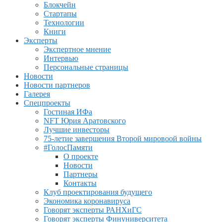
Блокчейн
Стартапы
Технологии
Книги
Эксперты
Экспертное мнение
Интервью
Персональные страницы
Новости
Новости партнеров
Галерея
Спецпроекты
Гостиная ИФа
NFT Юрия Аратовского
Лучшие инвесторы
75-летие завершения Второй мировоой войны
#ГолосПамяти
О проекте
Новости
Партнеры
Контакты
Клуб проектирования будущего
Экономика коронавируса
Говорят эксперты РАНХиГС
Говорят эксперты Финуниверситета