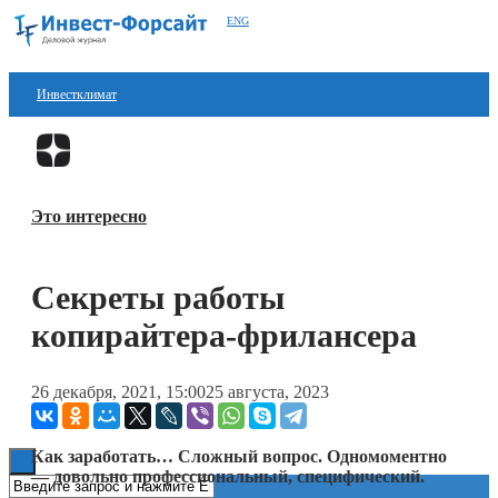
ENG
Инвестклимат
Финансы
Перейти в
Дзен
Инвестиции
Это интересно
Блокчейн
Стартапы
Секреты работы
Технологии
копирайтера-фрилансера
ESG
26 декабря, 2021, 15:00
25 августа, 2023
Книги
Как заработать… Сложный вопрос. Одномоментно
— довольно профессиональный, специфический.