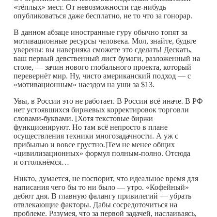
«тёплых» мест. От невозможности
где-нибудь
опубликоваться даже бесплатно, не то что за гонорар.
В данном абзаце иностранные гуру обычно топят за
мотивационные ресурсы человека. Мол, знайте, будьте
уверены: вы наверняка сможете это сделать! Дескать,
ваш первый девственный лист бумаги, разложенный на
столе, — зачин нового глобального проекта, который
перевернёт мир. Ну, чисто американский подход — с
«мотивационным» наездом на уши за $13.
Увы, в России это не работает. В России всё иначе. В РФ
нет устоявшихся биржевых корректировок торговли
словами-буквами. [Хотя текстовые биржи
функционируют. Но там всё непросто в плане
осуществления техники многозадачности. А уж с
прибылью и вовсе грустно.]Тем не менее общих
«цивилизационных» формул полным-полно. Отсюда
и оттолкнёмся…
Никто, думается, не поспорит, что идеальное время для
написания чего бы то ни было — утро. «Кофейный»
дебют дня. В главную фалангу привилегий — убрать
отвлекающие факторы. Дабы сосредоточиться на
проблеме. Разумея, что за первой задачей, наслаиваясь,