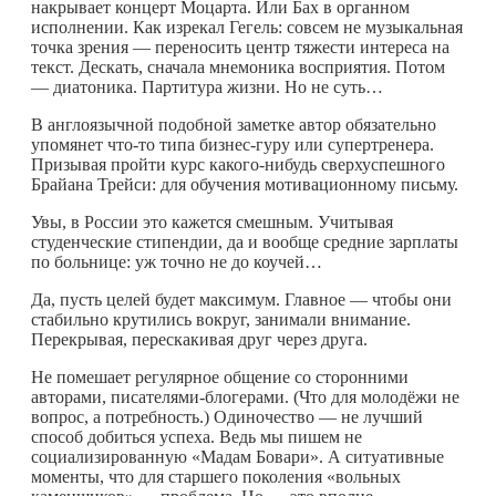
накрывает концерт Моцарта. Или Бах в органном
исполнении. Как изрекал Гегель: совсем не музыкальная
точка зрения — переносить центр тяжести интереса на
текст. Дескать, сначала мнемоника восприятия. Потом
— диатоника. Партитура жизни. Но не суть…
В англоязычной подобной заметке автор обязательно
упомянет
что-то
типа бизнес-гуру или супертренера.
Призывая пройти курс
какого-нибудь
сверхуспешного
Брайана Трейси: для обучения мотивационному письму.
Увы, в России это кажется смешным. Учитывая
студенческие стипендии, да и вообще средние зарплаты
по больнице: уж точно не до коучей…
Да, пусть целей будет максимум. Главное — чтобы они
стабильно крутились вокруг, занимали внимание.
Перекрывая, перескакивая друг через друга.
Не помешает регулярное общение со сторонними
авторами, писателями-блогерами. (Что для молодёжи не
вопрос, а потребность.) Одиночество — не лучший
способ добиться успеха. Ведь мы пишем не
социализированную «Мадам Бовари». А ситуативные
моменты, что для старшего поколения «вольных