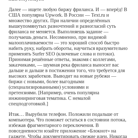
Далее — ищете любую биржу фриланса. И — вперёд! В
США популярна Upwork. В России — Text.ru и
множество других. При наличии определённых
вышеупомянутых разночтений и разногласий суть
фриланса не меняется. Выполняешь задание —
получаешь деньги. Несомненно, при видимой
малооплачиваемости — это хороший способ быстро
набить руку, набрать обороты, научиться вразумительно
применять Surfer SEO (ключевые слова и потоки).
Принимая решённые ответы, знакомя с коллегами,
заказчиками, — шумная река фриланса выносит вас
дальше и дальше в постижении того, что требуется для
высоких заработков. Выводит на новые рубежи —
биржи с новыми, более выгодными
(специализированными) условиями и
претензиями. [Например, очень популярна
инжиниринговая тематика. С немалой
спецподготовкой.]
Итак… Вырубили телефон. Положили подальше от
компьютера. Что поможет остаться в состоянии потока,
избежав фрагментарного переключения. В
повседневности юзайте приложение «Блокнот» на
гаджете. Чтобы документировать свежие идеи. Никогда