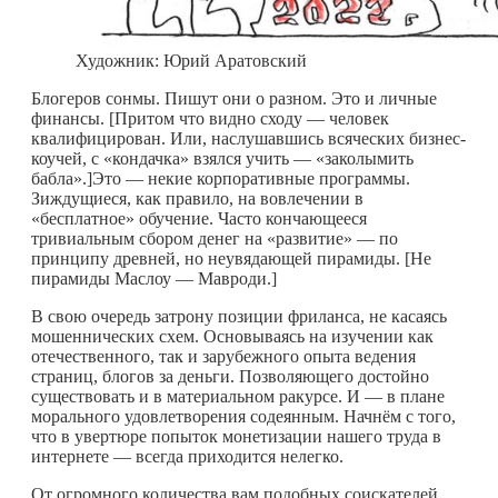
Художник: Юрий Аратовский
Блогеров сонмы. Пишут они о разном. Это и личные
финансы. [Притом что видно сходу — человек
квалифицирован. Или, наслушавшись всяческих бизнес-
коучей, с «кондачка» взялся учить — «заколымить
бабла».]Это — некие корпоративные программы.
Зиждущиеся, как правило, на вовлечении в
«бесплатное» обучение. Часто кончающееся
тривиальным сбором денег на «развитие» — по
принципу древней, но неувядающей пирамиды. [Не
пирамиды Маслоу — Мавроди.]
В свою очередь затрону позиции фриланса, не касаясь
мошеннических схем. Основываясь на изучении как
отечественного, так и зарубежного опыта ведения
страниц, блогов за деньги. Позволяющего достойно
существовать и в материальном ракурсе. И — в плане
морального удовлетворения содеянным. Начнём с того,
что в увертюре попыток монетизации нашего труда в
интернете — всегда приходится нелегко.
От огромного количества вам подобных соискателей