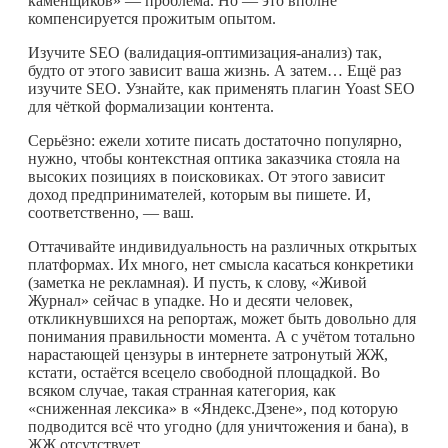
каменщиков» — проблема. Но — это вполне
компенсируется прожитым опытом.
Изучите SEO (валидация-оптимизация-анализ) так,
будто от этого зависит ваша жизнь. А затем… Ещё раз
изучите SEO. Узнайте, как применять плагин Yoast SEO
для чёткой формализации контента.
Серьёзно: ежели хотите писать достаточно популярно,
нужно, чтобы контекстная оптика заказчика стояла на
высоких позициях в поисковиках. От этого зависит
доход предпринимателей, которым вы пишете. И,
соответственно, — ваш.
Оттачивайте индивидуальность на различных открытых
платформах. Их много, нет смысла касаться конкретики
(заметка не рекламная). И пусть, к слову, «Живой
Журнал» сейчас в упадке. Но и десяти человек,
откликнувшихся на репортаж, может быть довольно для
понимания правильности момента. А с учётом тотально
нарастающей цензуры в интернете затронутый ЖЖ,
кстати, остаётся всецело свободной площадкой. Во
всяком случае, такая странная категория, как
«сниженная лексика» в «Яндекс.Дзене», под которую
подводится всё что угодно (для уничтожения и бана), в
ЖЖ отсутствует.