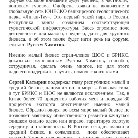
форуме большое внимание будет уделено, в частности,
вопросам туризма. Одобрена заявка на включение в
глобальную сеть ЮНЕСКО башкирского геологического
парка «Янган-Тау». Это первый такой парк в России.
Республика занята созданием соответствующей
туристической инфраструктуры. Здесь огромное поле
деятельности для малого, среднего, да и для крупного
бизнеса, и об этом также будет идти речь на форуме,
считает
Рустэм Хамитов
.
Именно малый бизнес стран-членов ШОС и БРИКС,
доказывал журналистам Рустэм Хамитов
,
способен,
сотрудничая, сделать очень многое, но для этого
надо его поддержать, научить, помочь с контактами.
Сергей Катырин
поддержал главу республики: малый и
средний бизнес, напомнил он, в мире – большая сила,
и тут БРИКС и ШОС не являются исключением. Так, в
Китае более 70 процентов рабочих мест и порядка 80
процентов экспорта обеспечивает именно малый
бизнес. Образно говоря, во всем мире малый бизнес не
позволяет маятнику общественного развития качнуться
слишком сильно влево или вправо, гарантируя золотую
середину и стабильность. В России сегодня малый и
средний бизнес, к сожалению, пока обеспечивает
только 6-7 процентов экспорта, и этот показатель растет