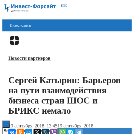
ENG
Инвестклимат
Финансы
Перейти в
Дзен
Инвестиции
Новости партнеров
Блокчейн
Стартапы
Сергей Катырин: Барьеров
Технологии
на пути взаимодействия
ESG
бизнеса стран ШОС и
БРИКС немало
Книги
19 сентября, 2018, 13:45
19 сентября, 2018