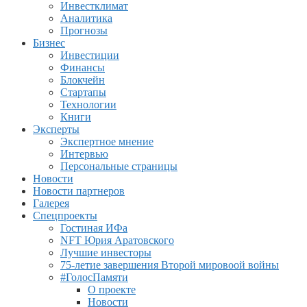
Инвестклимат
Аналитика
Прогнозы
Бизнес
Инвестиции
Финансы
Блокчейн
Стартапы
Технологии
Книги
Эксперты
Экспертное мнение
Интервью
Персональные страницы
Новости
Новости партнеров
Галерея
Спецпроекты
Гостиная ИФа
NFT Юрия Аратовского
Лучшие инвесторы
75-летие завершения Второй мировоой войны
#ГолосПамяти
О проекте
Новости