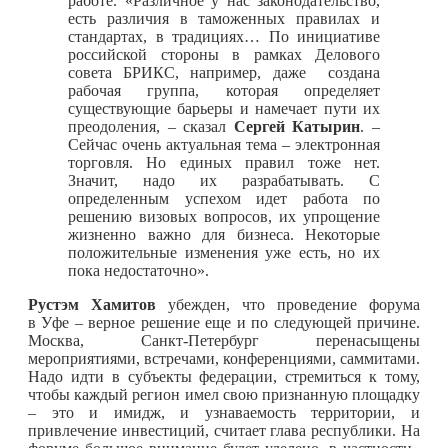
работе. «Различное у нас законодательство,
есть различия в таможенных правилах и
стандартах, в традициях… По инициативе
российской стороны в рамках Делового
совета БРИКС, например, даже создана
рабочая группа, которая определяет
существующие барьеры и намечает пути их
преодоления, – сказал
Сергей Катырин
. –
Сейчас очень актуальная тема – электронная
торговля. Но единых правил тоже нет.
Значит, надо их разрабатывать. С
определенным успехом идет работа по
решению визовых вопросов, их упрощение
жизненно важно для бизнеса. Некоторые
положительные изменения уже есть, но их
пока недостаточно».
Рустэм Хамитов
убежден, что проведение форума
в Уфе – верное решение еще и по следующей причине.
Москва, Санкт-Петербург перенасыщены
мероприятиями, встречами, конференциями, саммитами.
Надо идти в субъекты федерации, стремиться к тому,
чтобы каждый регион имел свою признанную площадку
– это и имидж, и узнаваемость территории, и
привлечение инвестиций, считает глава республики. На