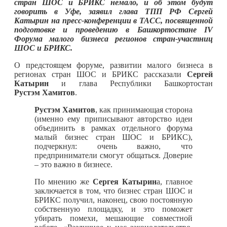
стран ШОС и БРИКС немало, и об этом будут
говорить в Уфе, заявил глава ТПП РФ Сергей
Катырин на пресс-конференции в ТАСС, посвященной
подготовке и проведению в Башкортостане IV
Форума малого бизнеса регионов стран-участниц
ШОС и БРИКС.
О предстоящем форуме, развитии малого бизнеса в
регионах стран ШОС и БРИКС рассказали
Сергей
Катырин
и глава Республики Башкортостан
Рустэм Хамитов
.
Рустэм Хамитов
, как принимающая сторона
(именно ему приписывают авторство идеи
объединить в рамках отдельного форума
малый бизнес стран ШОС и БРИКС),
подчеркнул: очень важно, что
предприниматели смогут общаться. Доверие
– это важно в бизнесе.
По мнению же
Сергея Катырин
а, главное
заключается в том, что бизнес стран ШОС и
БРИКС получил, наконец, свою постоянную
собственную площадку, и это поможет
убирать помехи, мешающие совместной