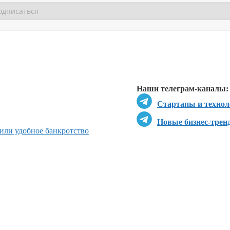
Перейти в
Перейти в
Д
Наши телеграм-каналы:
Стартапы и технол
Новые бизнес-трен
жили удобное банкротство