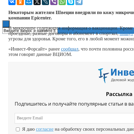
Книги
Некоторым жителям Швеции внедрили по кожу микрочип
компании Epicenter.
В микрочипе содержится информация о вакцинации. Кроме т
проездные, разные договоры и абонемент в спортзал,
пишут
угрозы для здоровья. Кроме того, его в любой момент можно
«Инвест-Форсайт» ранее
сообщал
, что почти половина росс
этом говорят данные ВЦИОМ.
Рассылка
Подпишитесь и получайте популярные статьи в в
Я даю
согласие
на обработку своих персональных да