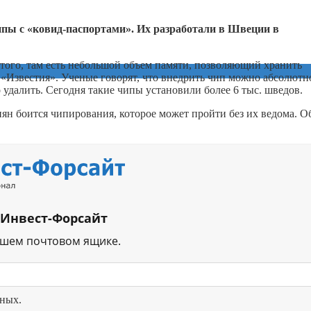
ы с «ковид-паспортами». Их разработали в Швеции в
ого, там есть небольшой объем памяти, позволяющий хранить
«Известия». Ученые говорят, что внедрить чип можно абсолютно
 удалить. Сегодня такие чипы установили более 6 тыс. шведов.
иян боится чипирования, которое может пройти без их ведома. О
 Инвест-Форсайт
ашем почтовом ящике.
нных.