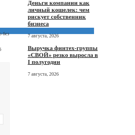
Деньги компании как
личный кошелек: чем
рискует собственник
бизнеса
 без
7 августа, 2026
Выручка финтех-группы
б
«СВОЙ» резко выросла в
I полугодии
7 августа, 2026