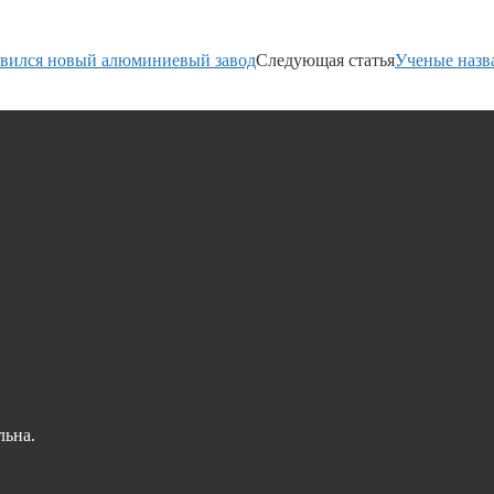
оявился новый алюминиевый завод
Следующая статья
Ученые назв
льна.