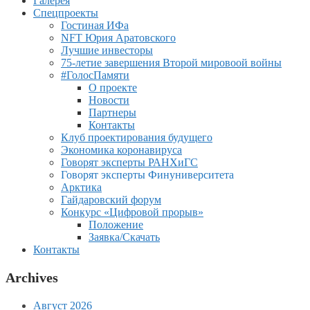
Галерея
Спецпроекты
Гостиная ИФа
NFT Юрия Аратовского
Лучшие инвесторы
75-летие завершения Второй мировоой войны
#ГолосПамяти
О проекте
Новости
Партнеры
Контакты
Клуб проектирования будущего
Экономика коронавируса
Говорят эксперты РАНХиГС
Говорят эксперты Финуниверситета
Арктика
Гайдаровский форум
Конкурс «Цифровой прорыв»
Положение
Заявка/Скачать
Контакты
Archives
Август 2026