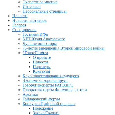
Экспертное мнение
Интервью
Персональные страницы
Новости
Новости партнеров
Галерея
Спецпроекты
Гостиная ИФа
NFT Юрия Аратовского
Лучшие инвесторы
75-летие завершения Второй мировоой войны
#ГолосПамяти
О проекте
Новости
Партнеры
Контакты
Клуб проектирования будущего
Экономика коронавируса
Говорят эксперты РАНХиГС
Говорят эксперты Финуниверситета
Арктика
Гайдаровский форум
Конкурс «Цифровой прорыв»
Положение
Заявка/Скачать