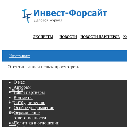
ЭКСПЕРТЫ
НОВОСТИ
НОВОСТИ ПАРТНЕРОВ
К
Инвестклимат
Этот тип записи нельзя просмотреть.
Финансы
Инвестиции
О нас
Авторам
Блокчейн
Наши партнеры
Контакты
Стартапы
Сотрудничество
Особое уведомление
Ограничение
Технологии
ответственности
Политика в отношении
ESG