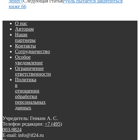
денег»
Следующая статья
Рубль пытается закрепиться
ниже 66
О нас
Авторам
Наши
партнеры
Контакты
Сотрудничество
Особое
уведомление
Ограничение
ответственности
Политика
в
отношении
обработки
персональных
данных
Учредитель: Генкин А. С.
Телефон редакции:
+7 (495)
003-9824
E-mail: info@if24.ru