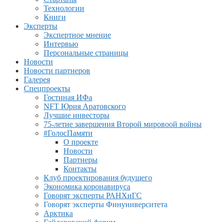
Технологии
Книги
Эксперты
Экспертное мнение
Интервью
Персональные страницы
Новости
Новости партнеров
Галерея
Спецпроекты
Гостиная ИФа
NFT Юрия Аратовского
Лучшие инвесторы
75-летие завершения Второй мировоой войны
#ГолосПамяти
О проекте
Новости
Партнеры
Контакты
Клуб проектирования будущего
Экономика коронавируса
Говорят эксперты РАНХиГС
Говорят эксперты Финуниверситета
Арктика