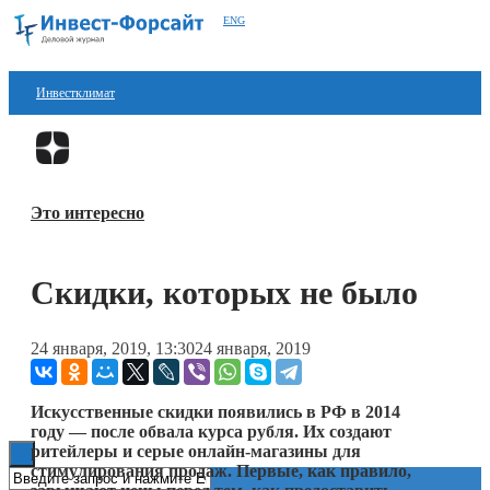
ENG
Инвестклимат
Финансы
Перейти в
Дзен
Инвестиции
Это интересно
Блокчейн
Стартапы
Скидки, которых не было
Технологии
24 января, 2019, 13:30
24 января, 2019
ESG
Книги
Искусственные скидки появились в РФ в 2014
году — после обвала курса рубля. Их создают
ритейлеры и серые онлайн-магазины для
стимулирования продаж. Первые, как правило,