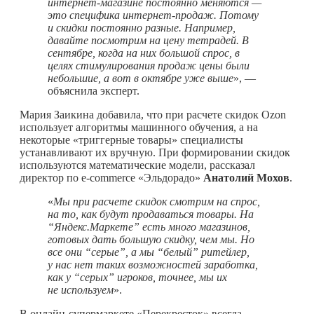
интернет-магазине постоянно меняются —
это специфика интернет-продаж. Потому
и скидки постоянно разные. Например,
давайте посмотрим на цену тетрадей. В
сентябре, когда на них большой спрос, в
целях стимулирования продаж цены были
небольшие, а вот в октябре уже выше
», —
объяснила эксперт.
Мария Заикина добавила, что при расчете скидок Ozon
использует алгоритмы машинного обучения, а на
некоторые «триггерные товары» специалисты
устанавливают их вручную. При формировании скидок
используются математические модели, рассказал
директор по e-commerce «Эльдорадо»
Анатолий Мохов
.
«
Мы при расчете скидок смотрим на спрос,
на то, как будут продаваться товары. На
“Яндекс.Маркете” есть много магазинов,
готовых дать большую скидку, чем мы. Но
все они “серые”, а мы “белый” ритейлер,
у нас нет таких возможностей заработка,
как у “серых” игроков, точнее, мы их
не используем
».
В онлайн-супермаркете «Перекресток» всегда