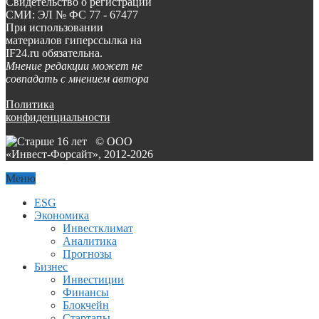
Свидетельство о регистрации
СМИ: ЭЛ № ФС 77 - 67477
При использовании
материалов гиперссылка на
IF24.ru обязательна.
Мнение редакции может не
совпадать с мнением автора
Политика
конфиденциальности
© ООО
«Инвест-Форсайт», 2012-
2026
Меню
ESG
Экономика
Инвестклимат
Аналитика
Прогнозы
Бизнес
Инвестиции
Финансы
Блокчейн
Стартапы