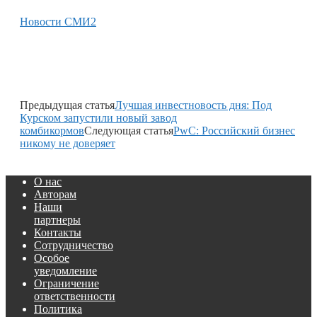
Новости СМИ2
Предыдущая статья
Лучшая инвестновость дня: Под
Курском запустили новый завод
комбикормов
Следующая статья
PwC: Российский бизнес
никому не доверяет
О нас
Авторам
Наши
партнеры
Контакты
Сотрудничество
Особое
уведомление
Ограничение
ответственности
Политика