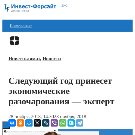
ENG
Инвестклимат
Финансы
Перейти в
Дзен
Инвестиции
Инвестклимат
,
Новости
Блокчейн
Стартапы
Следующий год принесет
Технологии
экономические
ESG
разочарования — эксперт
Книги
28 ноября, 2018, 14:30
28 ноября, 2018