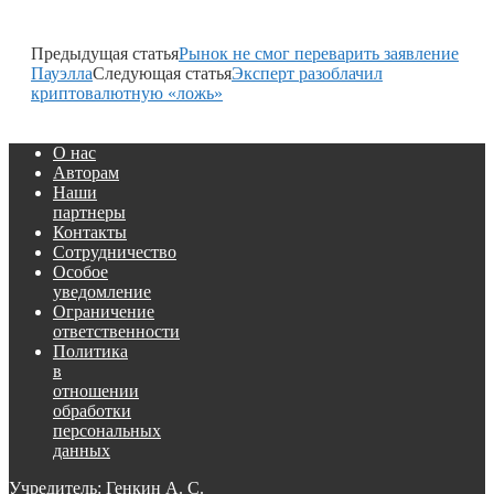
Предыдущая статья
Рынок не смог переварить заявление
Пауэлла
Следующая статья
Эксперт разоблачил
криптовалютную «ложь»
О нас
Авторам
Наши
партнеры
Контакты
Сотрудничество
Особое
уведомление
Ограничение
ответственности
Политика
в
отношении
обработки
персональных
данных
Учредитель: Генкин А. С.