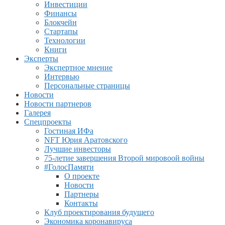
Инвестиции
Финансы
Блокчейн
Стартапы
Технологии
Книги
Эксперты
Экспертное мнение
Интервью
Персональные страницы
Новости
Новости партнеров
Галерея
Спецпроекты
Гостиная ИФа
NFT Юрия Аратовского
Лучшие инвесторы
75-летие завершения Второй мировоой войны
#ГолосПамяти
О проекте
Новости
Партнеры
Контакты
Клуб проектирования будущего
Экономика коронавируса