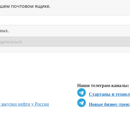
ашем почтовом ящике.
нных.
Перейти в
Перейти в
Д
Наши телеграм-каналы:
Стартапы и технол
 закупки нефти у России
Новые бизнес-трен