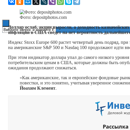
Книги
Фото: depositphotos.com
Доллар ослаб, акции выросли, а доходность казначейских
инфляции в США сведет на нет вероятность дальнейшег
Индекс Stoxx Europe 600 растет четвертый день подряд, п
на американские S&P 500 и Nasdaq 100 продолжают идти вве
При этом индикатор доллара упал до самого низкого уровня 
потребительским ценам в США, которые должны быть опубл
ожидания продолжают снижаться.
«Как американские, так и европейские фондовые рынк
повестки, и это понятно, учитывая уверенное снижен
Йоахим Клемент
.
Рассылка