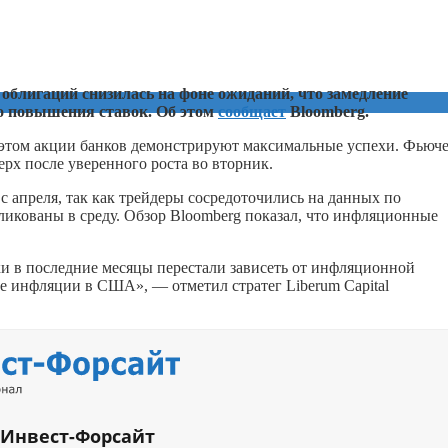
 облигаций снизилась на фоне ожиданий, что замедление
о повышения ставок. Об этом
сообщает
Bloomberg.
ри этом акции банков демонстрируют максимальные успехи. Фьюч
рх после уверенного роста во вторник.
с апреля, так как трейдеры сосредоточились на данных по
икованы в среду. Обзор Bloomberg показал, что инфляционные
и в последние месяцы перестали зависеть от инфляционной
ие инфляции в США», — отметил стратег Liberum Capital
 Инвест-Форсайт