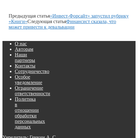
Предыдущая статья
«Инвест-Форсайт» запустил рубрику
«Книги»
Следующая статья
Финансист сказала, что
может привести к девальвации
О нас
Авторам
Наши
партнеры
Контакты
Сотрудничество
Особое
уведомление
Ограничение
ответственности
Политика
в
отношении
обработки
персональных
данных
Учредитель: Генкин А. С.