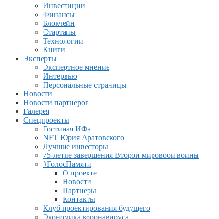
Инвестиции
Финансы
Блокчейн
Стартапы
Технологии
Книги
Эксперты
Экспертное мнение
Интервью
Персональные страницы
Новости
Новости партнеров
Галерея
Спецпроекты
Гостиная ИФа
NFT Юрия Аратовского
Лучшие инвесторы
75-летие завершения Второй мировоой войны
#ГолосПамяти
О проекте
Новости
Партнеры
Контакты
Клуб проектирования будущего
Экономика коронавируса