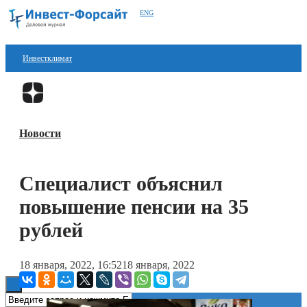
ENG
Инвестклимат
Финансы
Перейти в
Дзен
Инвестиции
Новости
Блокчейн
Стартапы
Специалист объяснил
Технологии
повышение пенсии на 35
ESG
рублей
Книги
18 января, 2022, 16:52
18 января, 2022