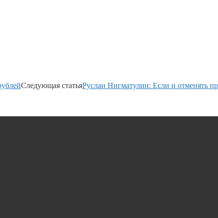
рублей
Следующая статья
Руслан Нигматулин: Если и отменять п