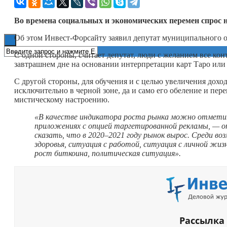
Книги
Во времена социальных и экономических перемен спрос на
Об этом Инвест-Форсайту заявил депутат муниципального
С одной стороны, считает депутат, люди с желанием все кон
завтрашнем дне на основании интерпретации карт Таро или 
С другой стороны, для обучения и с целью увеличения дохо
исключительно в черной зоне, да и само его обеление и пер
мистическому настроению.
«В качестве индикатора роста рынка можно отметит
приложениях с опцией таргетированной рекламы, — 
сказать, что в 2020–2021 году рынок вырос. Среди в
здоровья, ситуация с работой, ситуация с личной жи
рост биткоина, политическая ситуация».
Рассылка