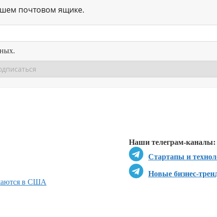
ашем почтовом ящике.
нных.
Перейти в
Перейти в
Д
Наши телеграм-каналы:
Стартапы и технол
Новые бизнес-трен
ащаются в США