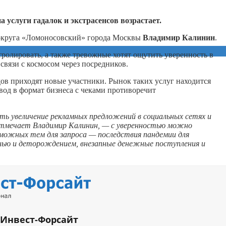
 услуги гадалок и экстрасенсов возрастает.
 округа «Ломоносовский» города Москвы
Владимир Калинин
.
тролировать, а также тревожные хотят ощутить уверенность в
связи с космосом через посредников.
дов приходят новые участники. Рынок таких услуг находится
евод в формат бизнеса с чеками противоречит
ь увеличение рекламных предложений в социальных сетях и
отмечает Владимир Калинин, — с уверенностью можно
озможных тем для запроса — последствия пандемии для
знью и деторождением, внезапные денежные поступления и
 Инвест-Форсайт