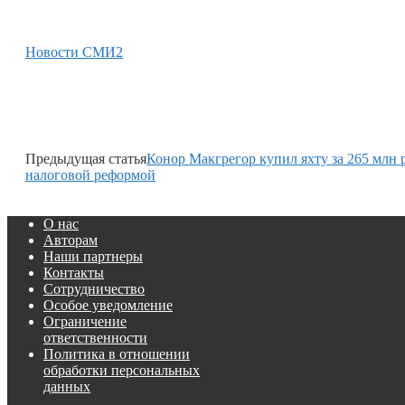
Новости СМИ2
Предыдущая статья
Конор Макгрегор купил яхту за 265 млн 
налоговой реформой
О нас
Авторам
Наши партнеры
Контакты
Сотрудничество
Особое уведомление
Ограничение
ответственности
Политика в отношении
обработки персональных
данных