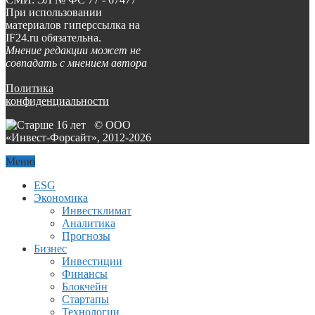
При использовании
материалов гиперссылка на
IF24.ru обязательна.
Мнение редакции может не
совпадать с мнением автора
Политика
конфиденциальности
© ООО
«Инвест-Форсайт», 2012-
2026
Меню
ESG
Экономика
Инвестклимат
Аналитика
Прогнозы
Бизнес
Инвестиции
Финансы
Блокчейн
Стартапы
Технологии