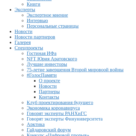
Книги
Эксперты
Экспертное мнение
Интервью
Персональные страницы
Новости
Новости партнеров
Галерея
Спецпроекты
Гостиная ИФа
NFT Юрия Аратовского
Лучшие инвесторы
75-летие завершения Второй мировоой войны
#ГолосПамяти
О проекте
Новости
Партнеры
Контакты
Клуб проектирования будущего
Экономика коронавируса
Говорят эксперты РАНХиГС
Говорят эксперты Финуниверситета
Арктика
Гайдаровский форум
Конкурс «Цифровой прорыв»