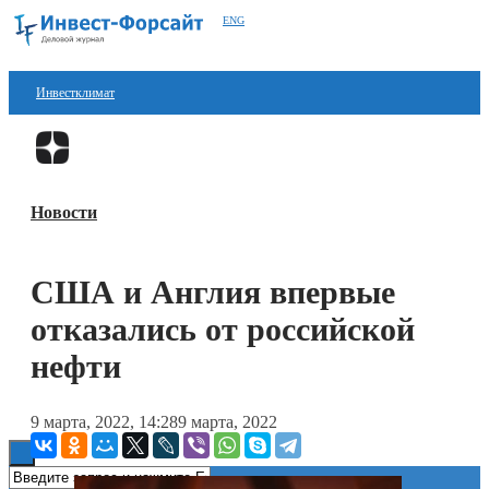
ENG
Инвестклимат
Финансы
Перейти в
Дзен
Инвестиции
Новости
Блокчейн
Стартапы
США и Англия впервые
Технологии
отказались от российской
ESG
нефти
Книги
9 марта, 2022, 14:28
9 марта, 2022