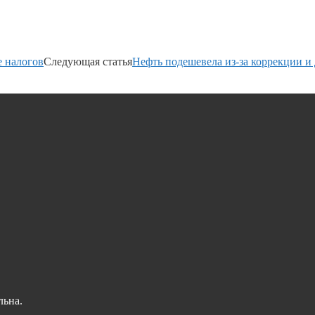
е налогов
Следующая статья
Нефть подешевела из-за коррекции и
льна.