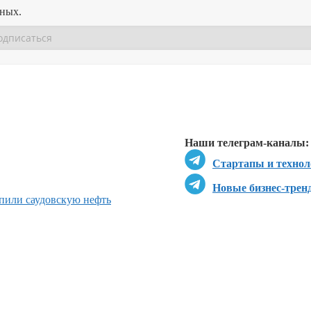
нных.
Перейти в
Перейти в
Д
Наши телеграм-каналы:
Стартапы и технол
Новые бизнес-трен
пили саудовскую нефть