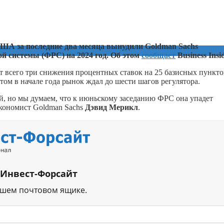
США за последние два месяца вынудили Goldman Sachs
й системы (ФРС) на 2024 год. Об этом
сообщает
Business Insi
т всего три снижения процентных ставок на 25 базисных пункто
ом в начале года рынок ждал до шести шагов регулятора.
й, но мы думаем, что к июньскому заседанию ФРС она упадет
экономист Goldman Sachs
Дэвид Мерикл
.
 Инвест-Форсайт
ашем почтовом ящике.