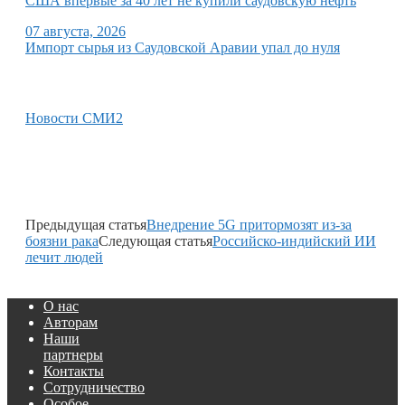
США впервые за 40 лет не купили саудовскую нефть
07 августа, 2026
Импорт сырья из Саудовской Аравии упал до нуля
Новости СМИ2
Предыдущая статья
Внедрение 5G притормозят из-за
боязни рака
Следующая статья
Российско-индийский ИИ
лечит людей
О нас
Авторам
Наши
партнеры
Контакты
Сотрудничество
Особое