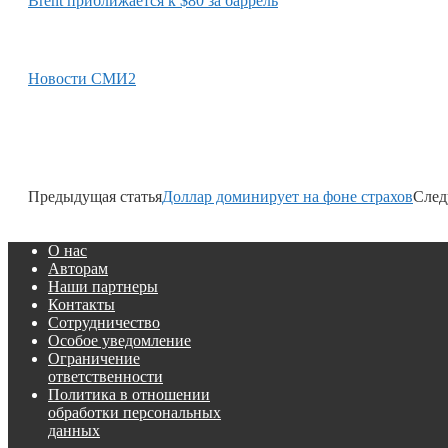
Brent приближается к $80 за баррель
Новости СМИ2
Предыдущая статья
Доллар доминирует на фоне страхов
След
О нас
Авторам
Наши партнеры
Контакты
Сотрудничество
Особое уведомление
Ограничение
ответственности
Политика в отношении
обработки персональных
данных