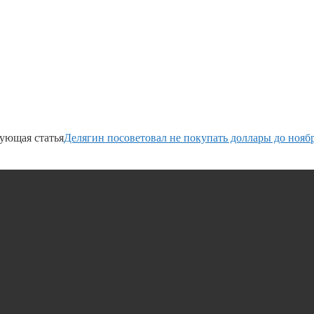
ующая статья
Делягин посоветовал не покупать доллары до нояб