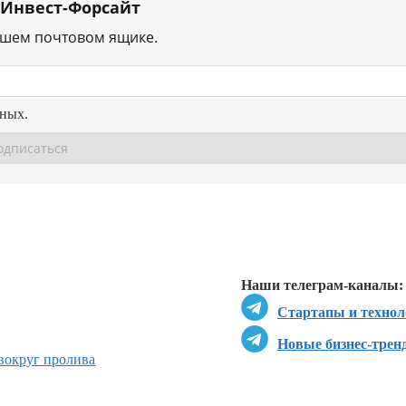
 Инвест-Форсайт
ашем почтовом ящике.
нных.
Перейти в
Перейти в
Д
Наши телеграм-каналы:
Стартапы и технол
Новые бизнес-трен
 вокруг пролива