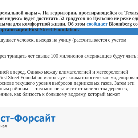
ремальной жары». На территории, простирающейся от Техаса
й индекс» будет достигать 52 градусов по Цельсию не реже од
одными для комфортной жизни. Об этом
сообщает
Bloomberg со
ганизации First Street Foundation.
щущает человек, выходя на улицу (рассчитывается с учетом
ерез тридцать лет свыше 100 миллионов американцев будут жить 
о дней вперед. Однако между климатологией и метеорологией
rst Street Foundation использует климатологическое моделирован
основе текущего уровня выбросов парниковых газов. Затем эти
ным районам — там многое зависит от количества деревьев,
енные, как близость к большому водоему, который может