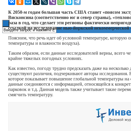
Книги
К 2050-м годам большая часть США станет «поясом экст
Висконсина (соответственно юг и север страны), «теплово
раза в год, что сделает эти регионы фактически неприг
ссылкой на исследование нью-йоркской некоммерческой ор
Поясним, что речь идет об условной температуре, которую о
температуры и влажности воздуха).
Таким образом, если данные исследователей верны, всего ч
крайне тяжелых погодных условиях.
Как известно, погоду трудно предсказать даже на нескольк
существуют различия, подчеркивают авторы исследования. Fi
которое показывает повышение глобальной температуры на 
данные соединяются с информацией, относящейся к конкрет
парковок и т.д. Данная модель также учитывает такие перем
смягчить температуру.