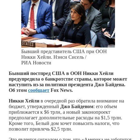
Бывший представитель США при ООН
Никки Хейли. Нэнси Сисель /
РИА Новости
Бывший постпред США в ООН Никки Хейли
предупредила о банкротстве страны, которое может
наступить из-за политики президента Джо Байдена.
Об этом
сообщает
Fox News.
Никки Хейли
в очередной раз обратила внимание на
бюджет, утвержденный
Джо Байденом
: его объем
приближается к $6 трлн, а новый законопроект
предполагает дополнительные расходы на $1,5 трлн.
Кроме того, Белый дом хочет повысить налоги, что
позволит привлечь $2,5 трлн.
Это является сигналом о том, что «Америка не заботится