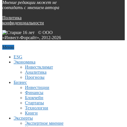
Мнение редакции может не
совпадать с мнением автора
Политика
конфиденциальности
© ООО
«Инвест-Форсайт», 2012-
2026
Меню
ESG
Экономика
Инвестклимат
Аналитика
Прогнозы
Бизнес
Инвестиции
Финансы
Блокчейн
Стартапы
Технологии
Книги
Эксперты
Экспертное мнение