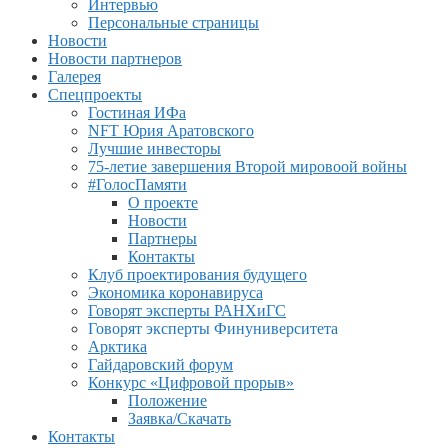
Интервью
Персональные страницы
Новости
Новости партнеров
Галерея
Спецпроекты
Гостиная ИФа
NFT Юрия Аратовского
Лучшие инвесторы
75-летие завершения Второй мировоой войны
#ГолосПамяти
О проекте
Новости
Партнеры
Контакты
Клуб проектирования будущего
Экономика коронавируса
Говорят эксперты РАНХиГС
Говорят эксперты Финуниверситета
Арктика
Гайдаровский форум
Конкурс «Цифровой прорыв»
Положение
Заявка/Скачать
Контакты