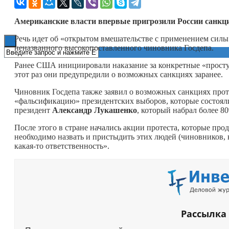
Книги
Американские власти впервые пригрозили России санкция
Речь идет об «открытом вмешательстве с применением силы
неназванного высокопоставленного чиновника Госдепа.
Ранее США инициировали наказание за конкретные «проступ
этот раз они предупредили о возможных санкциях заранее.
Чиновник Госдепа также заявил о возможных санкциях прот
«фальсификацию» президентских выборов, которые состояли
президент
Александр Лукашенко
, который набрал более 8
После этого в стране начались акции протеста, которые про
необходимо назвать и пристыдить этих людей (чиновников,
какая-то
ответственность».
Рассылка