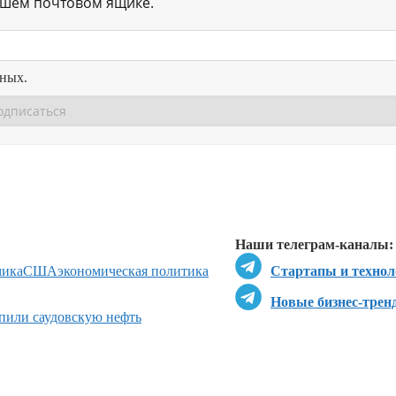
ашем почтовом ящике.
нных.
Перейти в
Перейти в
Д
Наши телеграм-каналы:
мика
США
экономическая политика
Стартапы и технол
Новые бизнес-трен
пили саудовскую нефть