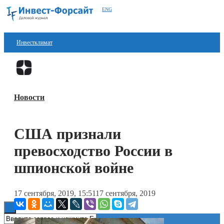
ENG
Инвестклимат
Финансы
Перейти в
Дзен
Инвестиции
Новости
Блокчейн
Стартапы
США признали
Технологии
превосходство России в
ESG
шпионской войне
Книги
17 сентября, 2019, 15:51
17 сентября, 2019