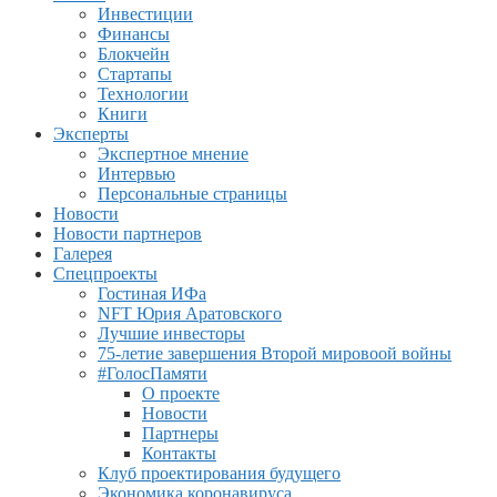
Инвестиции
Финансы
Блокчейн
Стартапы
Технологии
Книги
Эксперты
Экспертное мнение
Интервью
Персональные страницы
Новости
Новости партнеров
Галерея
Спецпроекты
Гостиная ИФа
NFT Юрия Аратовского
Лучшие инвесторы
75-летие завершения Второй мировоой войны
#ГолосПамяти
О проекте
Новости
Партнеры
Контакты
Клуб проектирования будущего
Экономика коронавируса