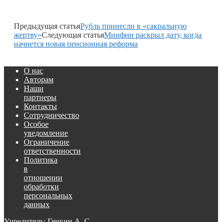
Предыдущая статья
Рубль принесли в «сакральную
жертву»
Следующая статья
Минфин раскрыл дату, когда
начнется новая пенсионная реформа
О нас
Авторам
Наши
партнеры
Контакты
Сотрудничество
Особое
уведомление
Ограничение
ответственности
Политика
в
отношении
обработки
персональных
данных
Учредитель: Генкин А. С.