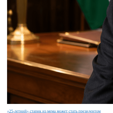
«25-летний» старик из мема может стать президентом