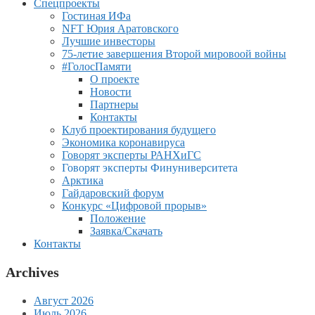
Спецпроекты
Гостиная ИФа
NFT Юрия Аратовского
Лучшие инвесторы
75-летие завершения Второй мировоой войны
#ГолосПамяти
О проекте
Новости
Партнеры
Контакты
Клуб проектирования будущего
Экономика коронавируса
Говорят эксперты РАНХиГС
Говорят эксперты Финуниверситета
Арктика
Гайдаровский форум
Конкурс «Цифровой прорыв»
Положение
Заявка/Скачать
Контакты
Archives
Август 2026
Июль 2026