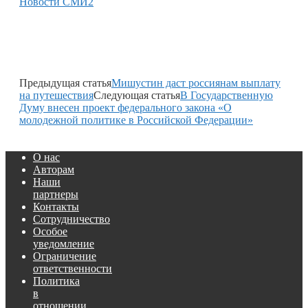
Новости СМИ2
Предыдущая статья
Мишустин даст россиянам выплату
на путешествия
Следующая статья
В Государственную
Думу внесен проект федерального закона «О
молодежной политике в Российской Федерации»
О нас
Авторам
Наши
партнеры
Контакты
Сотрудничество
Особое
уведомление
Ограничение
ответственности
Политика
в
отношении