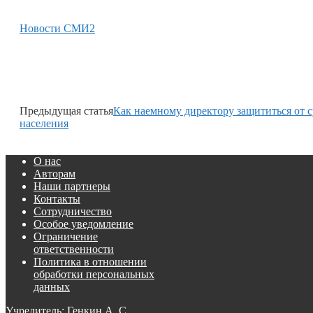
Новости СМИ2
Предыдущая статья
Как наемному директору защититься от 
населения
О нас
Авторам
Наши партнеры
Контакты
Сотрудничество
Особое уведомление
Ограничение
ответственности
Политика в отношении
обработки персональных
данных
Учредитель: Генкин А. С.