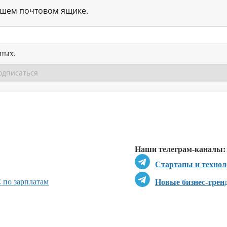
ашем почтовом ящике.
нных.
Перейти в
Перейти в
Д
Наши телеграм-каналы:
Стартапы и технол
 по зарплатам
Новые бизнес-трен