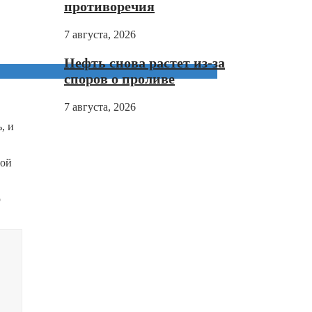
противоречия
7 августа, 2026
Нефть снова растет из-за
споров о проливе
7 августа, 2026
, и
вой
ю