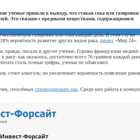
ие ученые пришли к выводу, что стакан сока или газировки
олей. Это связано с вредными веществами, содержащимися
00 миллилитров газировки или сока каждый день. В этом случае
 18% вероятность развитие других видов рака,
пишет
«Мир 24».
м, правда, писали и другие ученые. Однако французские медики
к раку: как оказалось, достаточно всего 76 граммов каждый день
считать столь точные цифры, ученые не объясняют.
ов, стоит алкоголь: он увеличивает вероятность появление рако
ычек, способных
спровоцировать рак
. Среди них работа в ночну
 Инвест-Форсайт