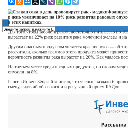
Книги
Французск
в день увеличивает на 18% риск развития раковых опух
в этих напитках.
Для того чтобы заболеть раком, достаточно пить всего по 1
вырастает на 22% риск развития рака молочной железы и на
Другим опасным продуктом является красное мясо — об это
рассчитали, сколько граммов этого продукта может привести 
вероятность развития рака вырастет на 20%. Как удалось по
На третьем месте среди вредных продуктов, по словам медик
опухоли на 8%.
Ранее «Инвест-Форсайт» писал, что ученые назвали 6 прив
смену, сидячий образ жизни и регулярный прием БАДов.
Рассылка