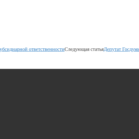
субсидиарной ответственности
Следующая статья
Депутат Госдумы