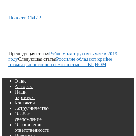
Новости СМИ2
Предыдущая статья
Рубль может рухнуть уже в 2019
году
Следующая статья
Россияне обладают крайне
низкой финансовой грамотностью — ВЦИОМ
О нас
Авторам
Наши
партнеры
Контакты
Сотрудничество
Особое
уведомление
Ограничение
ответственности
Политика