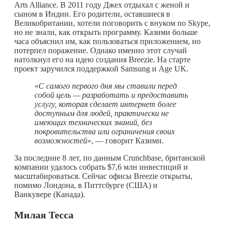
Arts Alliance. В 2011 году Джех отдыхал с женой и
сыном в Индии. Его родители, оставшиеся в
Великобритании, хотели поговорить с внуком по Skype,
но не знали, как открыть программу. Казими больше
часа объяснил им, как пользоваться приложением, но
потерпел поражение. Однако именно этот случай
натолкнул его на идею создания Breezie. На старте
проект заручился поддержкой Samsung и Age UK.
«
С самого первого дня мы ставили перед
собой цель — разработать и предоставить
услугу, которая сделает интернет более
доступным для людей, практически не
имеющих технических знаний, без
покровительства или ограничения своих
возможностей
», — говорит Казими.
За последние 8 лет, по данным Crunchbase, британской
компании удалось собрать $7,6 млн инвестиций и
масштабироваться. Сейчас офисы Breezie открыты,
помимо Лондона, в Питтсбурге (США) и
Ванкувере (Канада).
Милая Тесса