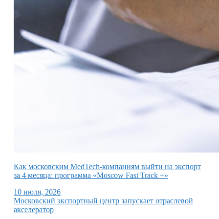
Как московским MedTech-компаниям выйти на экспорт
за 4 месяца: программа «Moscow Fast Track +»
10 июля, 2026
Московский экспортный центр запускает отраслевой
акселератор