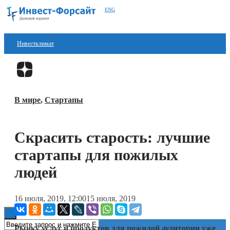
ENG
Инвестклимат
Финансы
Перейти в
Дзен
Инвестиции
В мире
,
Стартапы
Блокчейн
Стартапы
Скрасить старость: лучшие
Технологии
стартапы для пожилых
ESG
людей
Книги
16 июля, 2019, 12:00
15 июля, 2019
Рынку услуг и продуктов для пожилой аудитории уже