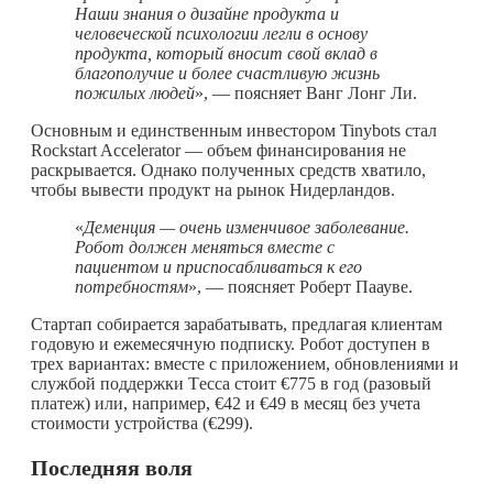
Наши знания о дизайне продукта и
человеческой психологии легли в основу
продукта, который вносит свой вклад в
благополучие и более счастливую жизнь
пожилых людей
», — поясняет Ванг Лонг Ли.
Основным и единственным инвестором Tinybots стал
Rockstart Accelerator — объем финансирования не
раскрывается. Однако полученных средств хватило,
чтобы вывести продукт на рынок Нидерландов.
«
Деменция — очень изменчивое заболевание.
Робот должен меняться вместе с
пациентом и приспосабливаться к его
потребностям
», — поясняет Роберт Паауве.
Стартап собирается зарабатывать, предлагая клиентам
годовую и ежемесячную подписку. Робот доступен в
трех вариантах: вместе с приложением, обновлениями и
службой поддержки Tесса стоит €775 в год (разовый
платеж) или, например, €42 и €49 в месяц без учета
стоимости устройства (€299).
Последняя воля