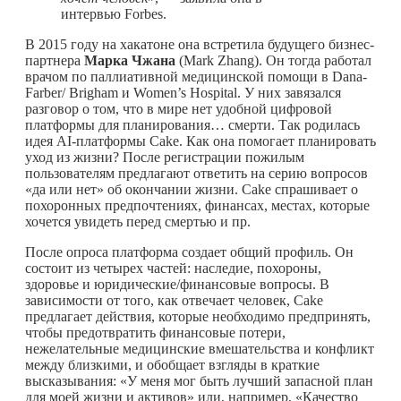
интервью Forbes.
В 2015 году на хакатоне она встретила будущего бизнес-
партнера
Марка Чжана
(Mark Zhang). Он тогда работал
врачом по паллиативной медицинской помощи в Dana-
Farber/ Brigham и Women’s Hospital. У них завязался
разговор о том, что в мире нет удобной цифровой
платформы для планирования… смерти. Так родилась
идея AI-платформы Cake. Как она помогает планировать
уход из жизни? После регистрации пожилым
пользователям предлагают ответить на серию вопросов
«да или нет» об окончании жизни. Cake спрашивает о
похоронных предпочтениях, финансах, местах, которые
хочется увидеть перед смертью и пр.
После опроса платформа создает общий профиль. Он
состоит из четырех частей: наследие, похороны,
здоровье и юридические/финансовые вопросы. В
зависимости от того, как отвечает человек, Cake
предлагает действия, которые необходимо предпринять,
чтобы предотвратить финансовые потери,
нежелательные медицинские вмешательства и конфликт
между близкими, и обобщает взгляды в краткие
высказывания: «У меня мог быть лучший запасной план
для моей жизни и активов» или, например, «Качество