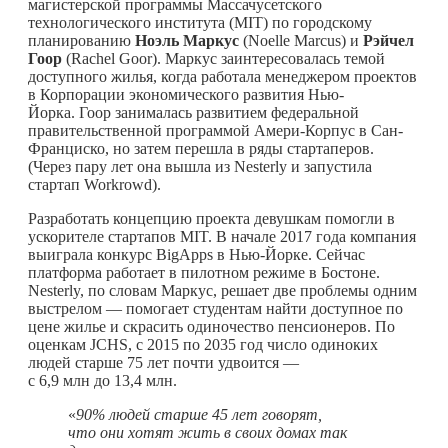
магистерской программы Массачусетского
технологического института (MIT) по городскому
планированию
Ноэль Маркус
(Noelle Marcus) и
Рэйчел
Гоор
(Rachel Goor). Маркус заинтересовалась темой
доступного жилья, когда работала менеджером проектов
в Корпорации экономического развития Нью-
Йорка. Гоор занималась развитием федеральной
правительственной программой Амери-Корпус в Сан-
Франциско, но затем перешла в ряды стартаперов.
(Через пару лет она вышла из Nesterly и запустила
стартап Workrowd).
Разработать концепцию проекта девушкам помогли в
ускорителе стартапов MIT. В начале 2017 года компания
выиграла конкурс BigApps в Нью-Йорке. Сейчас
платформа работает в пилотном режиме в Бостоне.
Nesterly, по словам Маркус, решает две проблемы одним
выстрелом — помогает студентам найти доступное по
цене жилье и скрасить одиночество пенсионеров. По
оценкам JCHS, с 2015 по 2035 год число одиноких
людей старше 75 лет почти удвоится —
с 6,9 млн до 13,4 млн.
«
90% людей старше 45 лет говорят,
что они хотят жить в своих домах так