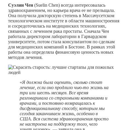
Суэлин Чен
(Suelin Chen) всегда интересовалась
здравоохранением, но карьера врача ее не прельщала.
Она получила докторскую степень в Массачусетском
технологическом институте в области машиностроения
и сосредоточилась на медицинских технологиях,
связанных с лечением рака простаты. Сначала Чен
работала директором лаборатории в Гарвардском
университете, потом стала консультантом по сделкам
для медицинских компаний в Бостоне. В рамках этой
работы она определяла финансовую ценность новых
методов лечения.
«
Я должна была оценить, сколько стоит
лечение, если оно продлило
чью-то
жизнь на
три или шесть месяцев. Все время
разговаривала со страховыми компаниями и
врачами, и постоянно возвращалась к
дисфункциональному способу, которым мы
сегодня заканчиваем жизнь, особенно в
США. Вся система здравоохранения просто
не настроена на поддержку того, чего
хочет человек
», — заявила она в