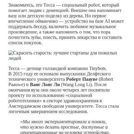
Знакомьтесь, это Tесса — социальный робот, который
помогает людям с деменцией. Внешне она напоминает
вазу или детскую поделку из дерева. Но первое
впечатление обманчиво — устройство на базе AI может
поддержать беседу, включить любимое музыкальное
произведение, а также напомнить о том, что пора
почистить зубы, поесть, принять лекарства и составить
список покупок.
Тесса — детище голландкой компании Tinybots.
В 2015 году ее основали выпускники Делфтского
технического университета
Роберт Паауве
(Robert
Paauwe) и
Ванг Лонг Ли
(Wang Long Li). После
окончания вуза они около четырех лет посвятили
проекту по использованию «социальной
робототехники» в секторе здравоохранения в
Амстердамском свободном университете. Tесса стала
логичным завершением исследования.
«
Мы много экспериментировали и поняли,
что нужно делать простые, доступные и
ориентированные на человека устройства.