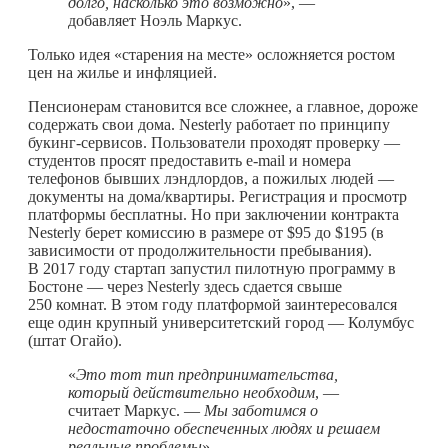
долго, насколько это возможно
», —
добавляет Ноэль Маркус.
Только идея «старения на месте» осложняется ростом
цен на жилье и инфляцией.
Пенсионерам становится все сложнее, а главное, дороже
содержать свои дома. Nesterly работает по принципу
букинг-сервисов. Пользователи проходят проверку —
студентов просят предоставить e-mail и номера
телефонов бывших лэндлордов, а пожилых людей —
документы на дома/квартиры. Регистрация и просмотр
платформы бесплатны. Но при заключении контракта
Nesterly берет комиссию в размере от $95 до $195 (в
зависимости от продолжительности пребывания).
В 2017 году стартап запустил пилотную программу в
Бостоне — через Nesterly здесь сдается свыше
250 комнат. В этом году платформой заинтересовался
еще один крупный университетский город — Колумбус
(штат Огайо).
«
Это тот тип предпринимательства,
который действительно необходим
, —
считает Маркус. —
Мы заботимся о
недостаточно обеспеченных людях и решаем
реальные проблемы
».