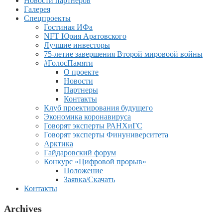
Новости партнеров
Галерея
Спецпроекты
Гостиная ИФа
NFT Юрия Аратовского
Лучшие инвесторы
75-летие завершения Второй мировоой войны
#ГолосПамяти
О проекте
Новости
Партнеры
Контакты
Клуб проектирования будущего
Экономика коронавируса
Говорят эксперты РАНХиГС
Говорят эксперты Финуниверситета
Арктика
Гайдаровский форум
Конкурс «Цифровой прорыв»
Положение
Заявка/Скачать
Контакты
Archives