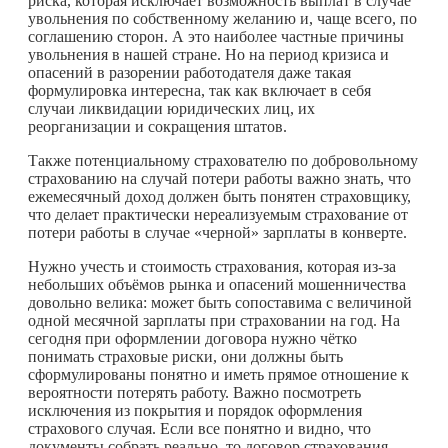
риска, которая исключает возможность выплат в случае
увольнения по собственному желанию и, чаще всего, по
соглашению сторон. А это наиболее частные причины
увольнения в нашей стране. Но на период кризиса и
опасений в разорении работодателя даже такая
формулировка интересна, так как включает в себя
случаи ликвидации юридических лиц, их
реорганизации и сокращения штатов.
Также потенциальному страхователю по добровольному
страхованию на случай потери работы важно знать, что
ежемесячный доход должен быть понятен страховщику,
что делает практически нереализуемым страхование от
потери работы в случае «черной» зарплаты в конверте.
Нужно учесть и стоимость страхования, которая из-за
небольших объёмов рынка и опасений мошенничества
довольно велика: может быть сопоставима с величиной
одной месячной зарплаты при страховании на год. На
сегодня при оформлении договора нужно чётко
понимать страховые риски, они должны быть
сформулированы понятно и иметь прямое отношение к
вероятности потерять работу. Важно посмотреть
исключения из покрытия и порядок оформления
страхового случая. Если все понятно и видно, что
документы собрать реально, то договор страхования