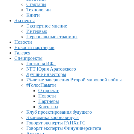
Стартапы
Технологии
Книги
Эксперты
Экспертное мнение
Интервью
Персональные страницы
Новости
Новости партнеров
Галерея
Спецпроекты
Гостиная ИФа
NFT Юрия Аратовского
Лучшие инвесторы
75-летие завершения Второй мировоой войны
#ГолосПамяти
О проекте
Новости
Партнеры
Контакты
Клуб проектирования будущего
Экономика коронавируса
Говорят эксперты РАНХиГС
Говорят эксперты Финуниверситета
Арктика