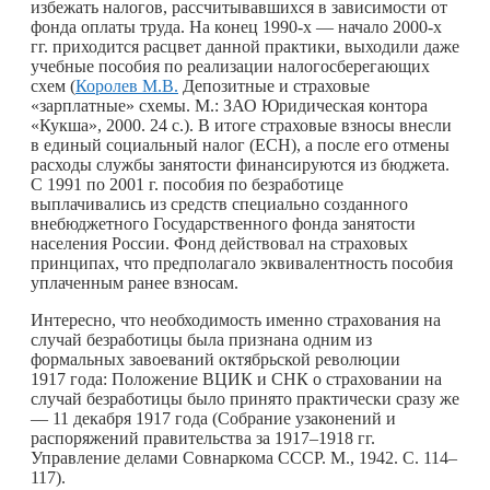
избежать налогов, рассчитывавшихся в зависимости от
фонда оплаты труда. На конец 1990-х — начало 2000-х
гг. приходится расцвет данной практики, выходили даже
учебные пособия по реализации налогосберегающих
схем (
Королев М.В.
Депозитные и страховые
«зарплатные» схемы. М.: ЗАО Юридическая контора
«Кукша», 2000. 24 с.). В итоге страховые взносы внесли
в единый социальный налог (ЕСН), а после его отмены
расходы службы занятости финансируются из бюджета.
С 1991 по 2001 г. пособия по безработице
выплачивались из средств специально созданного
внебюджетного Государственного фонда занятости
населения России. Фонд действовал на страховых
принципах, что предполагало эквивалентность пособия
уплаченным ранее взносам.
Интересно, что необходимость именно страхования на
случай безработицы была признана одним из
формальных завоеваний октябрьской революции
1917 года: Положение ВЦИК и СНК о страховании на
случай безработицы было принято практически сразу же
— 11 декабря 1917 года (Собрание узаконений и
распоряжений правительства за 1917–1918 гг.
Управление делами Совнаркома СССР. М., 1942. С. 114–
117).