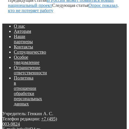
Предыдущая статья
В России может появиться новый
национальный проект
Следующая статья
Опрос показал,
кто не потеряет работу
О нас
Авторам
Наши
партнеры
Контакты
Сотрудничество
Особое
уведомление
Ограничение
ответственности
Политика
в
отношении
обработки
персональных
данных
Учредитель: Генкин А. С.
Телефон редакции:
+7 (495)
003-9824