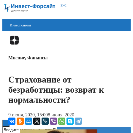
ENG
Инвестклимат
Финансы
Перейти в
Дзен
Инвестиции
Мнение
,
Финансы
Блокчейн
Стартапы
Страхование от
Технологии
безработицы: возврат к
ESG
нормальности?
Книги
9 июня, 2020, 15:00
8 июня, 2020