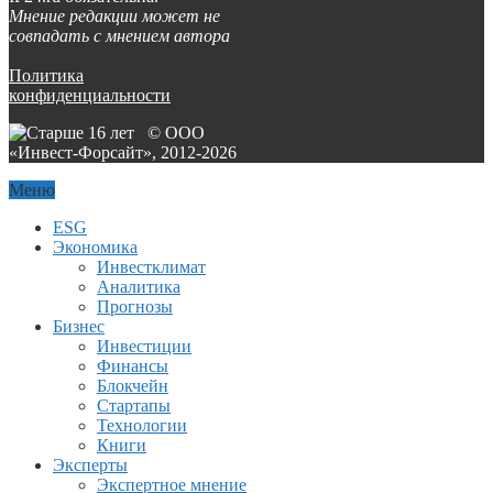
Мнение редакции может не
совпадать с мнением автора
Политика
конфиденциальности
© ООО
«Инвест-Форсайт», 2012-
2026
Меню
ESG
Экономика
Инвестклимат
Аналитика
Прогнозы
Бизнес
Инвестиции
Финансы
Блокчейн
Стартапы
Технологии
Книги
Эксперты
Экспертное мнение