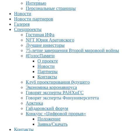
Интервью
Персональные страницы
Новости
Новости партнеров
Галерея
Спецпроекты
Гостиная ИФа
NFT Юрия Аратовского
Лучшие инвесторы
75-летие завершения Второй мировоой войны
#ГолосПамяти
О проекте
Новости
Партнеры
Контакты
Клуб проектирования будущего
Экономика коронавируса
Говорят эксперты РАНХиГС
Говорят эксперты Финуниверситета
Арктика
Гайдаровский форум
Конкурс «Цифровой прорыв»
Положение
Заявка/Скачать
Контакты