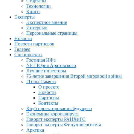
Стартапы
Технологии
Книги
Эксперты
Экспертное мнение
Интервью
Персональные страницы
Новости
Новости партнеров
Галерея
Спецпроекты
Гостиная ИФа
NFT Юрия Аратовского
Лучшие инвесторы
75-летие завершения Второй мировоой войны
#ГолосПамяти
О проекте
Новости
Партнеры
Контакты
Клуб проектирования будущего
Экономика коронавируса
Говорят эксперты РАНХиГС
Говорят эксперты Финуниверситета
Арктика