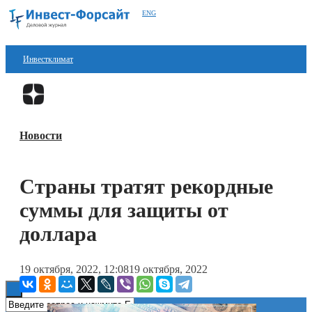
ENG
Инвестклимат
Финансы
Перейти в
Дзен
Инвестиции
Новости
Блокчейн
Стартапы
Страны тратят рекордные
Технологии
суммы для защиты от
ESG
доллара
Книги
19 октября, 2022, 12:08
19 октября, 2022