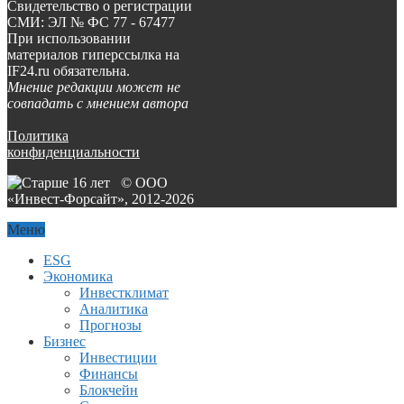
Свидетельство о регистрации
СМИ: ЭЛ № ФС 77 - 67477
При использовании
материалов гиперссылка на
IF24.ru обязательна.
Мнение редакции может не
совпадать с мнением автора
Политика
конфиденциальности
© ООО
«Инвест-Форсайт», 2012-
2026
Меню
ESG
Экономика
Инвестклимат
Аналитика
Прогнозы
Бизнес
Инвестиции
Финансы
Блокчейн