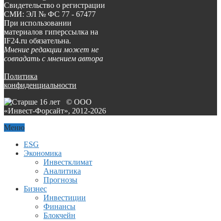
Свидетельство о регистрации
СМИ: ЭЛ № ФС 77 - 67477
При использовании
материалов гиперссылка на
IF24.ru обязательна.
Мнение редакции может не
совпадать с мнением автора
Политика
конфиденциальности
© ООО
«Инвест-Форсайт», 2012-
2026
Меню
ESG
Экономика
Инвестклимат
Аналитика
Прогнозы
Бизнес
Инвестиции
Финансы
Блокчейн