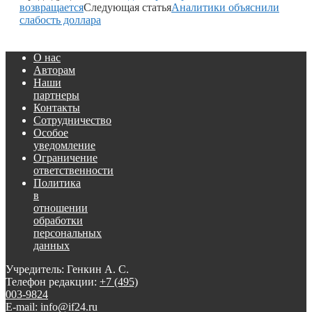
возвращается
Следующая статья
Аналитики объяснили
слабость доллара
О нас
Авторам
Наши
партнеры
Контакты
Сотрудничество
Особое
уведомление
Ограничение
ответственности
Политика
в
отношении
обработки
персональных
данных
Учредитель: Генкин А. С.
Телефон редакции:
+7 (495)
003-9824
E-mail: info@if24.ru