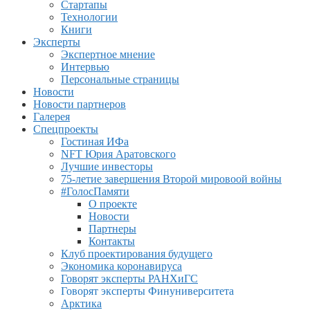
Стартапы
Технологии
Книги
Эксперты
Экспертное мнение
Интервью
Персональные страницы
Новости
Новости партнеров
Галерея
Спецпроекты
Гостиная ИФа
NFT Юрия Аратовского
Лучшие инвесторы
75-летие завершения Второй мировоой войны
#ГолосПамяти
О проекте
Новости
Партнеры
Контакты
Клуб проектирования будущего
Экономика коронавируса
Говорят эксперты РАНХиГС
Говорят эксперты Финуниверситета
Арктика