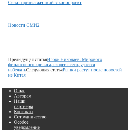
Сенат принял жесткий законопроект
Новости СМИ2
Предыдущая статья
Игорь Николаев: Мирового
финансового кризиса, скорее всего, удастся
избежать
Следующая статья
Рынки растут после новостей
из Китая
О нас
Авторам
Наши
партнеры
Контакты
Сотрудничество
Особое
уведомление