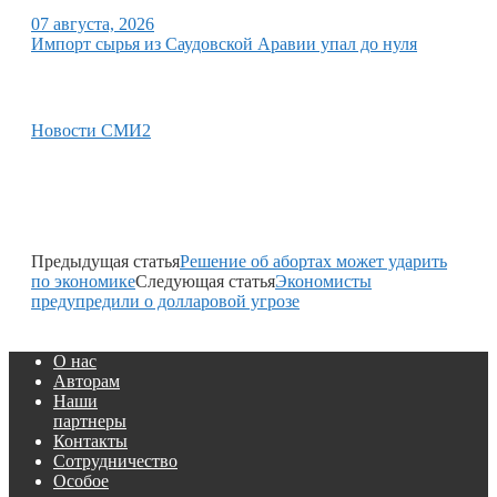
07 августа, 2026
Импорт сырья из Саудовской Аравии упал до нуля
Новости СМИ2
Предыдущая статья
Решение об абортах может ударить
по экономике
Следующая статья
Экономисты
предупредили о долларовой угрозе
О нас
Авторам
Наши
партнеры
Контакты
Сотрудничество
Особое