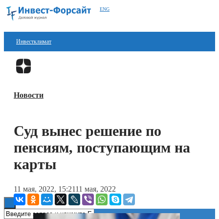
ENG
Инвестклимат
Финансы
Перейти в
Дзен
Инвестиции
Новости
Блокчейн
Стартапы
Суд вынес решение по
Технологии
пенсиям, поступающим на
ESG
карты
Книги
11 мая, 2022, 15:21
11 мая, 2022