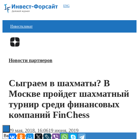
ENG
Инвестклимат
Финансы
Перейти в
Дзен
Инвестиции
Новости партнеров
Блокчейн
Стартапы
Сыграем в шахматы? В
Технологии
Москве пройдет шахматный
ESG
турнир среди финансовых
компаний FinChess
Книги
29 мая, 2018, 16:06
19 июня, 2019