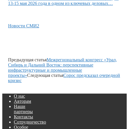
13-15 мая 2026 года в одном из ключевых деловых…
Новости СМИ2
Предыдущая статья
Межрегиональный конгресс «Урал,
Сибирь и Дальний Восток: перспективные
инфраструктурные и промышленные
проекты»
Следующая статья
Сорос предсказал очередной
кризис
О нас
Авторам
Наши
партнеры
Контакты
Сотрудничество
Особое